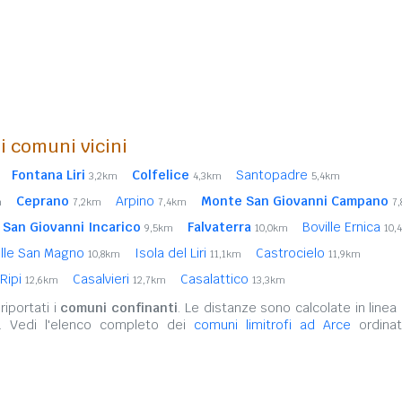
i comuni vicini
Fontana Liri
Colfelice
Santopadre
3,2km
4,3km
5,4km
Ceprano
Arpino
Monte San Giovanni Campano
m
7,2km
7,4km
7
San Giovanni Incarico
Falvaterra
Boville Ernica
9,5km
10,0km
10,
lle San Magno
Isola del Liri
Castrocielo
10,8km
11,1km
11,9km
Ripi
Casalvieri
Casalattico
12,6km
12,7km
13,3km
iportati i
comuni confinanti
. Le distanze sono calcolate in linea 
o. Vedi l'elenco completo dei
comuni limitrofi ad Arce
ordinat