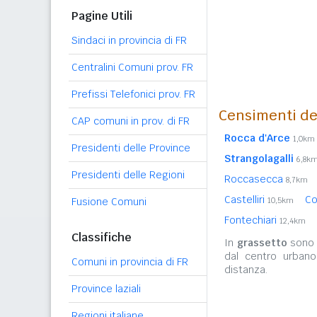
Pagine Utili
Sindaci in provincia di FR
Centralini Comuni prov. FR
Prefissi Telefonici prov. FR
Censimenti de
CAP comuni in prov. di FR
Rocca d'Arce
1,0km
Presidenti delle Province
Strangolagalli
6,8k
Presidenti delle Regioni
Roccasecca
8,7km
Castelliri
Co
Fusione Comuni
10,5km
Fontechiari
12,4km
Classifiche
In
grassetto
sono r
dal centro urban
Comuni in provincia di FR
distanza.
Province laziali
Regioni italiane