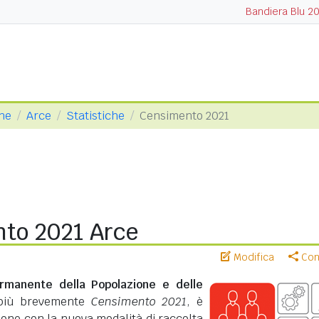
Bandiera Blu 2
one
Arce
Statistiche
Censimento 2021
to 2021 Arce
Modifica
Cond
rmanente della Popolazione e delle
più brevemente
Censimento 2021
, è
zione con la nuova modalità di raccolta