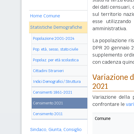
dei dati censuari, 
sul territorio naz
Home Comune
esse utilizzando
Statistiche Demografiche
amministrativa.
Popolazione 2001-2024
La popolazione ri
DPR 20 gennaio 20
Pop. età, sesso, stato civile
supplemento ordin
Popolaz. per età scolastica
con cadenza quin
Cittadini Stranieri
Variazione 
Indici Demografici / Struttura
2021
Censimenti 1861-2021
Variazione della 
Censimento 2021
confrontare le
var
Censimento 2011
Comune
Sindaco, Giunta, Consiglio