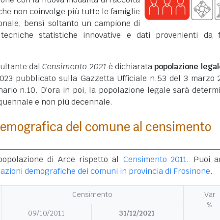
che non coinvolge più tutte le famiglie
ionale, bensì soltanto un campione di
 tecniche statistiche innovative e dati provenienti da 
sultante dal
Censimento 2021
è dichiarata
popolazione legal
23 pubblicato sulla Gazzetta Ufficiale n.53 del 3 marzo 
ario n.10. D'ora in poi, la popolazione legale sarà determ
quennale e non più decennale.
demografica del comune al censimento
popolazione di Arce rispetto al
Censimento 2011
. Puoi 
iazioni demografiche dei comuni in provincia di Frosinone
.
Censimento
Var
%
09/10/2011
31/12/2021