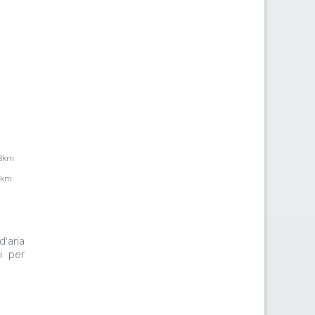
,8km
4km
d'aria
i per