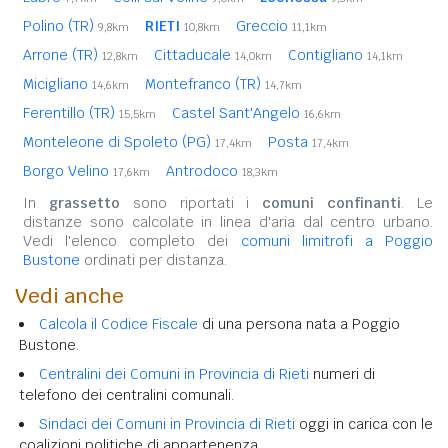
Polino (TR)
RIETI
Greccio
9,8km
10,8km
11,1km
Arrone (TR)
Cittaducale
Contigliano
12,8km
14,0km
14,1km
Micigliano
Montefranco (TR)
14,6km
14,7km
Ferentillo (TR)
Castel Sant'Angelo
15,5km
16,6km
Monteleone di Spoleto (PG)
Posta
17,4km
17,4km
Borgo Velino
Antrodoco
17,6km
18,3km
In
grassetto
sono riportati i
comuni confinanti
. Le
distanze sono calcolate in linea d'aria dal centro urbano.
Vedi l'elenco completo dei
comuni limitrofi a Poggio
Bustone
ordinati per distanza.
Vedi anche
Calcola il Codice Fiscale
di una persona nata a Poggio
Bustone.
Centralini dei Comuni in Provincia di Rieti
numeri di
telefono dei centralini comunali.
Sindaci dei Comuni in Provincia di Rieti
oggi in carica con le
coalizioni politiche di appartenenza.