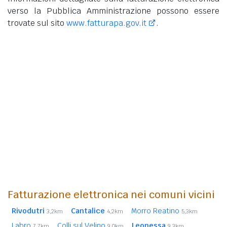
verso la Pubblica Amministrazione possono essere
trovate sul sito
www.fatturapa.gov.it
.
Fatturazione elettronica nei comuni vicini
Rivodutri
Cantalice
Morro Reatino
3,2km
4,2km
5,3km
Labro
Colli sul Velino
Leonessa
7,7km
9,0km
9,3km