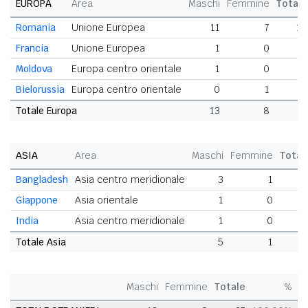
EUROPA
Area
Maschi
Femmine
Totale
Romania
Unione Europea
11
7
18
Francia
Unione Europea
1
0
1
Moldova
Europa centro orientale
1
0
1
Bielorussia
Europa centro orientale
0
1
1
Totale Europa
13
8
21
ASIA
Area
Maschi
Femmine
Total
Bangladesh
Asia centro meridionale
3
1
Giappone
Asia orientale
1
0
India
Asia centro meridionale
1
0
Totale Asia
5
1
Maschi
Femmine
Totale
%