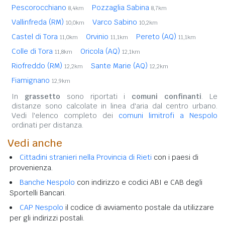
Pescorocchiano
Pozzaglia Sabina
8,4km
8,7km
Vallinfreda (RM)
Varco Sabino
10,0km
10,2km
Castel di Tora
Orvinio
Pereto (AQ)
11,0km
11,1km
11,1km
Colle di Tora
Oricola (AQ)
11,8km
12,1km
Riofreddo (RM)
Sante Marie (AQ)
12,2km
12,2km
Fiamignano
12,9km
In
grassetto
sono riportati i
comuni confinanti
. Le
distanze sono calcolate in linea d'aria dal centro urbano.
Vedi l'elenco completo dei
comuni limitrofi a Nespolo
ordinati per distanza.
Vedi anche
Cittadini stranieri nella Provincia di Rieti
con i paesi di
provenienza.
Banche Nespolo
con indirizzo e codici ABI e CAB degli
Sportelli Bancari.
CAP Nespolo
il codice di avviamento postale da utilizzare
per gli indirizzi postali.