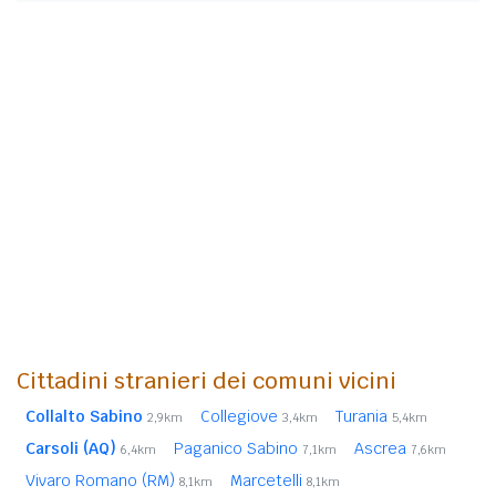
Cittadini stranieri dei comuni vicini
Collalto Sabino
Collegiove
Turania
2,9km
3,4km
5,4km
Carsoli (AQ)
Paganico Sabino
Ascrea
6,4km
7,1km
7,6km
Vivaro Romano (RM)
Marcetelli
8,1km
8,1km