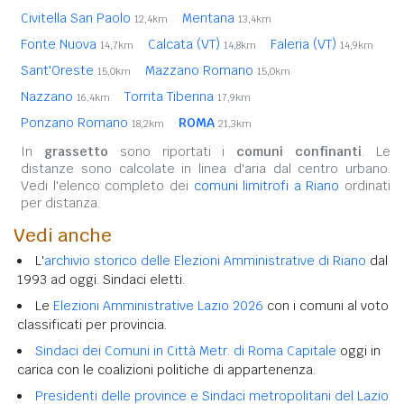
Civitella San Paolo
Mentana
12,4km
13,4km
Fonte Nuova
Calcata (VT)
Faleria (VT)
14,7km
14,8km
14,9km
Sant'Oreste
Mazzano Romano
15,0km
15,0km
Nazzano
Torrita Tiberina
16,4km
17,9km
Ponzano Romano
ROMA
18,2km
21,3km
In
grassetto
sono riportati i
comuni confinanti
. Le
distanze sono calcolate in linea d'aria dal centro urbano.
Vedi l'elenco completo dei
comuni limitrofi a Riano
ordinati
per distanza.
Vedi anche
L'
archivio storico delle Elezioni Amministrative di Riano
dal
1993 ad oggi. Sindaci eletti.
Le
Elezioni Amministrative Lazio 2026
con i comuni al voto
classificati per provincia.
Sindaci dei Comuni in Città Metr. di Roma Capitale
oggi in
carica con le coalizioni politiche di appartenenza.
Presidenti delle province e Sindaci metropolitani del Lazio