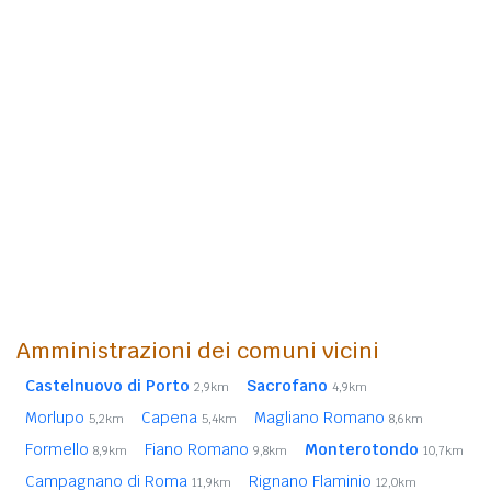
Amministrazioni dei comuni vicini
Castelnuovo di Porto
Sacrofano
2,9km
4,9km
Morlupo
Capena
Magliano Romano
5,2km
5,4km
8,6km
Formello
Fiano Romano
Monterotondo
8,9km
9,8km
10,7km
Campagnano di Roma
Rignano Flaminio
11,9km
12,0km