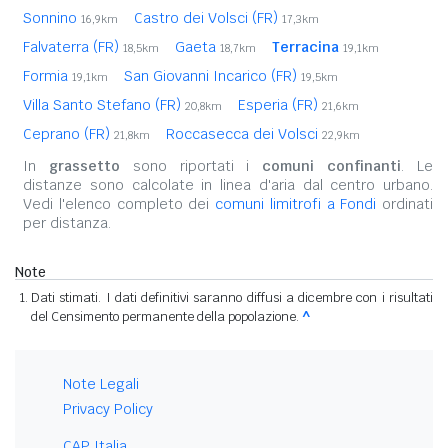
Sonnino
Castro dei Volsci (FR)
16,9km
17,3km
Falvaterra (FR)
Gaeta
Terracina
18,5km
18,7km
19,1km
Formia
San Giovanni Incarico (FR)
19,1km
19,5km
Villa Santo Stefano (FR)
Esperia (FR)
20,8km
21,6km
Ceprano (FR)
Roccasecca dei Volsci
21,8km
22,9km
In
grassetto
sono riportati i
comuni confinanti
. Le
distanze sono calcolate in linea d'aria dal centro urbano.
Vedi l'elenco completo dei
comuni limitrofi a Fondi
ordinati
per distanza.
Note
Dati stimati. I dati definitivi saranno diffusi a dicembre con i risultati
del Censimento permanente della popolazione.
^
Note Legali
Privacy Policy
CAP Italia