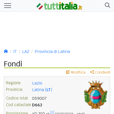
IT
LAZ
Provincia di Latina
Fondi
Modifica
Condividi
Regione
Lazio
Provincia
Latina (
LT
)
Codice Istat
059007
Cod.catastale
D662
[1]
Popolazione
40.310
ab.
(01/01/2026 - Istat)