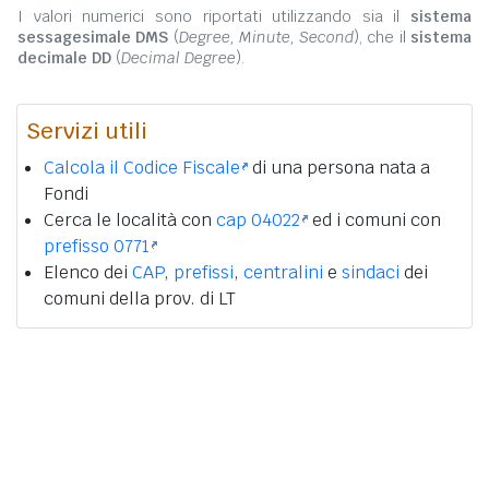
I valori numerici sono riportati utilizzando sia il
sistema
sessagesimale DMS
(
Degree, Minute, Second
), che il
sistema
decimale DD
(
Decimal Degree
).
Servizi utili
Calcola il Codice Fiscale
di una persona nata a
Fondi
Cerca le località con
cap 04022
ed i comuni con
prefisso 0771
Elenco dei
CAP
,
prefissi
,
centralini
e
sindaci
dei
comuni della prov. di LT