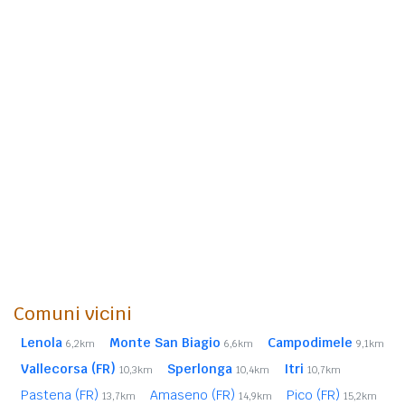
Comuni vicini
Lenola
Monte San Biagio
Campodimele
6,2km
6,6km
9,1km
Vallecorsa (FR)
Sperlonga
Itri
10,3km
10,4km
10,7km
Pastena (FR)
Amaseno (FR)
Pico (FR)
13,7km
14,9km
15,2km