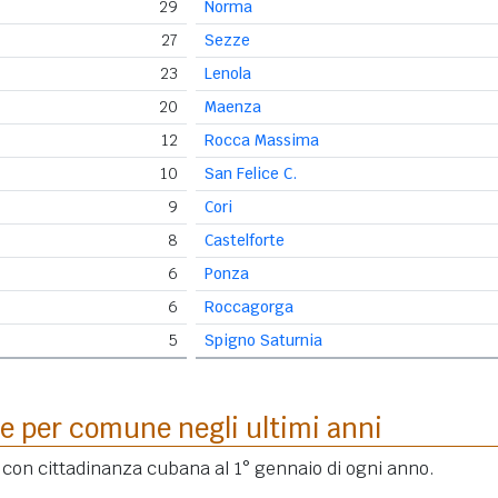
29
Norma
27
Sezze
23
Lenola
20
Maenza
12
Rocca Massima
10
San Felice C.
9
Cori
8
Castelforte
6
Ponza
6
Roccagorga
5
Spigno Saturnia
e per comune negli ultimi anni
i con cittadinanza cubana al 1° gennaio di ogni anno.