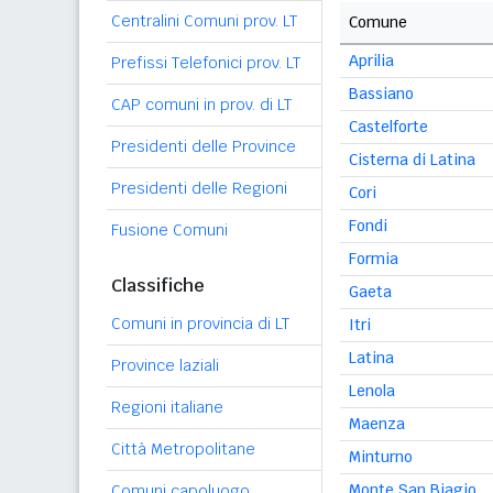
Centralini Comuni prov. LT
Comune
Aprilia
Prefissi Telefonici prov. LT
Bassiano
CAP comuni in prov. di LT
Castelforte
Presidenti delle Province
Cisterna di Latina
Presidenti delle Regioni
Cori
Fondi
Fusione Comuni
Formia
Classifiche
Gaeta
Comuni in provincia di LT
Itri
Latina
Province laziali
Lenola
Regioni italiane
Maenza
Città Metropolitane
Minturno
Monte San Biagio
Comuni capoluogo