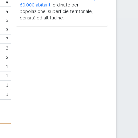
4
60.000 abitanti
ordinate per
4
popolazione, superficie territoriale,
densità ed altitudine.
3
3
3
3
2
1
1
1
1