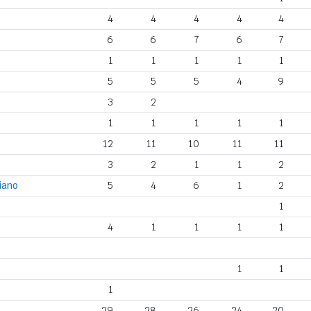
4
4
4
4
4
6
6
7
6
7
1
1
1
1
1
5
5
5
4
9
3
2
1
1
1
1
1
12
11
10
11
11
3
2
1
1
2
iano
5
4
6
1
2
1
4
1
1
1
1
1
1
1
29
28
26
24
20