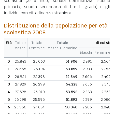
scolastici (asilo nido, scuola dell'infanzia, scuola
primaria, scuola secondaria di I e II grado) e gli
individui con cittadinanza straniera.
Distribuzione della popolazione per età
scolastica 2008
Età
Totale
Totale
Totale
di cui stra
Maschi
Femmine
Maschi+Femmine
Maschi
Femmine
0
26.843
25.063
51.906
2.891
2.564
1
27.665
26.194
53.859
2.933
2.755
2
26.951
25.398
52.349
2.666
2.402
3
27.929
26.299
54.228
2.636
2.375
4
27.528
26.070
53.598
2.383
2.253
5
26.298
25.595
51.893
2.299
2.086
6
25.956
24.084
50.040
2.206
2.048