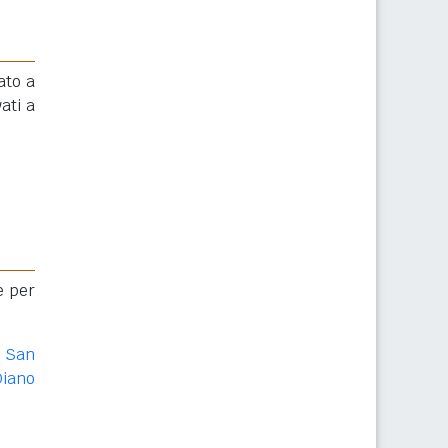
ato a
ati a
e per
o San
Diano