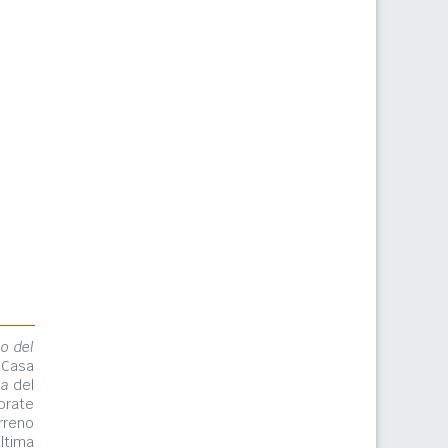
lo del
 Casa
ma
del
orate
rreno
ltima