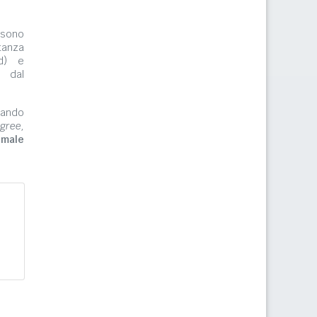
ono
tanza
rd) e
e dal
zzando
gree,
imale