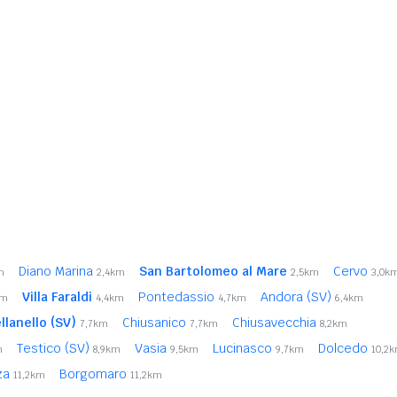
Diano Marina
San Bartolomeo al Mare
Cervo
m
2,4km
2,5km
3,0k
Villa Faraldi
Pontedassio
Andora (SV)
km
4,4km
4,7km
6,4km
llanello (SV)
Chiusanico
Chiusavecchia
7,7km
7,7km
8,2km
Testico (SV)
Vasia
Lucinasco
Dolcedo
m
8,9km
9,5km
9,7km
10,2
za
Borgomaro
11,2km
11,2km