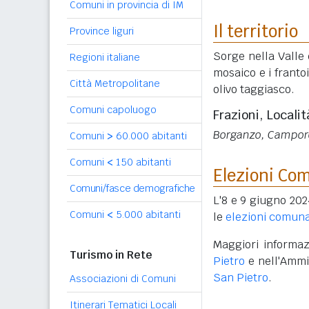
Comuni in provincia di IM
Il territorio
Province liguri
Sorge nella Valle
Regioni italiane
mosaico e i frantoi
Città Metropolitane
olivo taggiasco.
Comuni capoluogo
Frazioni, Localit
Borganzo, Camporo
Comuni
>
60.000 abitanti
Comuni
<
150 abitanti
Elezioni Co
Comuni/fasce demografiche
L'8 e 9 giugno 202
Comuni
<
5.000 abitanti
le
elezioni comuna
Maggiori informazi
Turismo in Rete
Pietro
e nell'Ammi
San Pietro
.
Associazioni di Comuni
Itinerari Tematici Locali