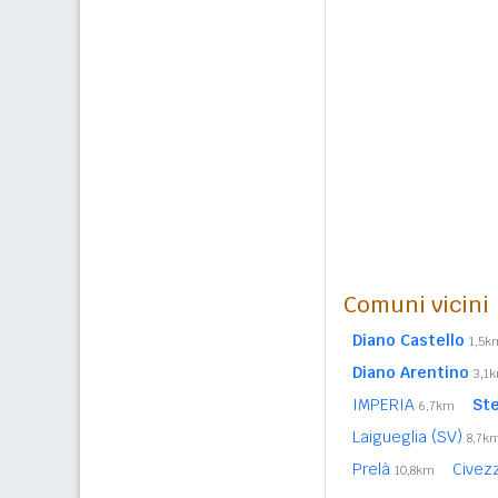
Comuni vicini
Diano Castello
1,5k
Diano Arentino
3,1
IMPERIA
Ste
6,7km
Laigueglia (SV)
8,7k
Prelà
Civez
10,8km