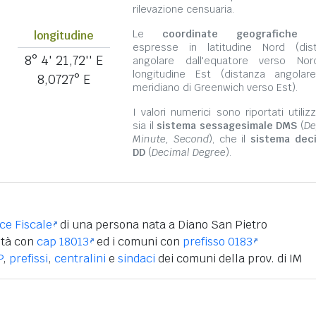
rilevazione censuaria.
Le
coordinate geografiche
s
longitudine
espresse in latitudine Nord (dis
8° 4' 21,72'' E
angolare dall'equatore verso No
longitudine Est (distanza angolar
8,0727° E
meridiano di Greenwich verso Est).
I valori numerici sono riportati utili
sia il
sistema sessagesimale DMS
(
De
Minute, Second
), che il
sistema dec
DD
(
Decimal Degree
).
ice Fiscale
di una persona nata a Diano San Pietro
ità con
cap 18013
ed i comuni con
prefisso 0183
P
,
prefissi
,
centralini
e
sindaci
dei comuni della prov. di IM