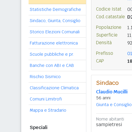
Codice Istat
0
Statistiche Demografiche
Cod.catastale
D
Sindaco, Giunta, Consiglio
Popolazione
1
Storico Elezioni Comunali
Superficie
11
Densità
9
Fatturazione elettronica
Prefisso
0
Scuole pubbliche e pr.
CAP
1
Banche con ABI e CAB
Rischio Sismico
Sindaco
Classificazione Climatica
Claudio Mucilli
56 anni
Comuni Limitrofi
Giunta e Consiglio
Mappa e Stradario
Nome abitanti
sampietresi
Speciali