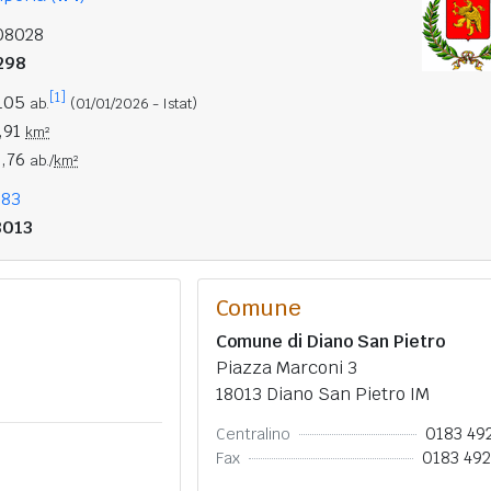
08028
298
[1]
.105
ab.
(01/01/2026 - Istat)
,91
km²
2,76
ab./
km²
183
8013
Comune
Comune di Diano San Pietro
Piazza Marconi 3
18013 Diano San Pietro IM
0183 49
Centralino
0183 49
Fax