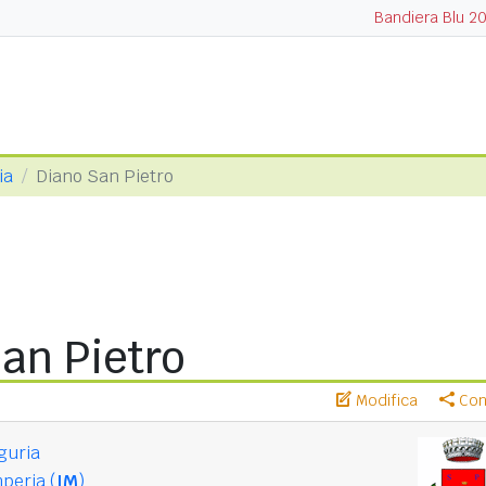
Bandiera Blu 2
ia
Diano San Pietro
an Pietro
Modifica
Cond
guria
peria (
IM
)