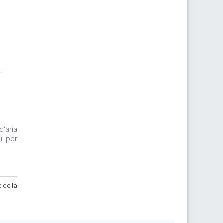
m
d'aria
i per
e della