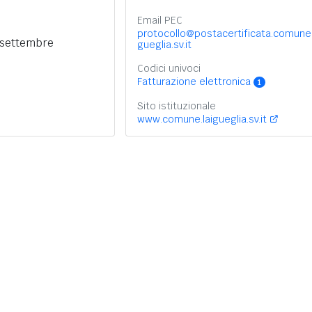
Email PEC
protocollo@postacertificata.comune.
 settembre
gueglia.sv.it
Codici univoci
Fatturazione elettronica
1
Sito istituzionale
www.comune.laigueglia.sv.it