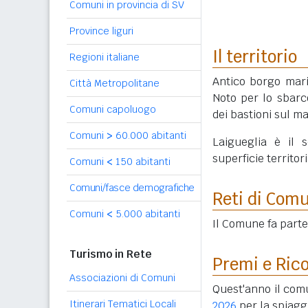
Comuni in provincia di SV
Province liguri
Il territorio
Regioni italiane
Antico borgo mari
Città Metropolitane
Noto per lo sbarco
Comuni capoluogo
dei bastioni sul m
Comuni
>
60.000 abitanti
Laigueglia è il
superficie territori
Comuni
<
150 abitanti
Comuni/fasce demografiche
Reti di Com
Comuni
<
5.000 abitanti
Il Comune fa part
Turismo in Rete
Premi e Ric
Associazioni di Comuni
Quest'anno il com
Itinerari Tematici Locali
2026
per la spiagg