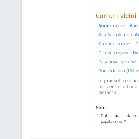
Comuni vicini
Andora
Alas
3,1km
San Bartolomeo al 
Stellanello
D
8,1km
Ortovero
Di
9,6km
Casanova Lerrone
Pontedassio (IM)
1
In
grassetto
sono r
dal centro urbano
distanza.
Note
Dati stimati. I dati 
popolazione.
^