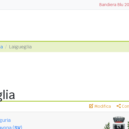
Bandiera Blu 2
na
Laigueglia
lia
Modifica
Cond
guria
avona (
SV
)