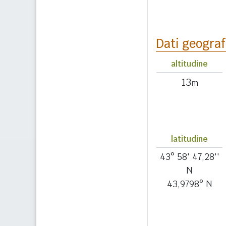
Dati geograf
altitudine
13
m
latitudine
43° 58' 47,28''
N
43,9798° N