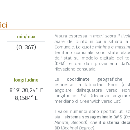
ici
Misura espressa in
metri sopra il livel
min/max
mare
del punto in cui è situata la
(0, 367)
Comunale. Le quote
minima
e
massi
territorio comunale sono state elab
dall'Istat sul modello digitale del te
(DEM) e dai dati provenienti dall'u
rilevazione censuaria.
Le
coordinate geografiche
s
longitudine
espresse in latitudine Nord (dis
8° 9' 30,24'' E
angolare dall'equatore verso No
longitudine Est (distanza angolar
8,1584° E
meridiano di Greenwich verso Est).
I valori numerici sono riportati utili
sia il
sistema sessagesimale DMS
(
De
Minute, Second
), che il
sistema dec
DD
(
Decimal Degree
).