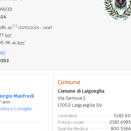
09033
414
[1]
.681
ab.
(01/01/2026 - Istat)
,77
km²
05,96
ab./
km²
182
7053
Comune
Comune di Laigueglia
iorgio Manfredi
Via Genova 2
7 anni
17053 Laigueglia SV
iunta e Consiglio
0182 69
Centralino
0182 698
Polizia Locale
800 556
Guardia Medica