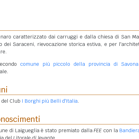
naro caratterizzato dai carruggi e dalla chiesa di San Ma
 dei Saraceni, rievocazione storica estiva, e per l'archite
are.
 secondo
comune più piccolo della provincia di Savona
ale.
uni
e del Club
I Borghi più Belli d'Italia
.
onoscimenti
une di Laigueglia è stato premiato dalla
FEE
con la
Bandier
ia del
Litorale di levante
.