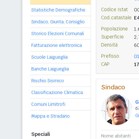
Codice Istat
0
Statistiche Demografiche
Cod.catastale
E
Sindaco, Giunta, Consiglio
Popolazione
1
Storico Elezioni Comunali
Superficie
2
Densità
6
Fatturazione elettronica
Prefisso
0
Scuole Laigueglia
CAP
1
Banche Laigueglia
Rischio Sismico
Sindaco
Classificazione Climatica
G
Comuni Limitrofi
6
G
Mappa e Stradario
Speciali
Nome abitanti