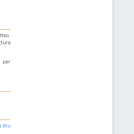
tteo.
ttura
per
a Blu