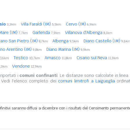
sio
Villa Faraldi (IM)
Cervo (IM)
3,3km
5,5km
6,9km
Mare (IM)
Garlenda
Villanova d'Albenga
7,7km
7,9km
8,1km
iano San Pietro (IM)
Albenga
Diano Castello (IM)
8,7km
9,5km
9,6k
ano Arentino (IM)
Diano Marina (IM)
9,8km
9,9km
Testico
Arnasco
Cisano sul Neva
10,6km
10,7km
11,8km
11,9km
Vendone
2,3km
12,9km
iportati i
comuni confinanti
. Le distanze sono calcolate in linea 
. Vedi l'elenco completo dei
comuni limitrofi a Laigueglia
ordinat
definitivi saranno diffusi a dicembre con i risultati del Censimento permanent