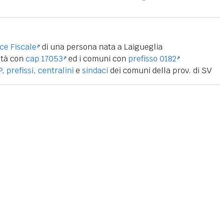
ice Fiscale
di una persona nata a Laigueglia
ità con
cap 17053
ed i comuni con
prefisso 0182
P
,
prefissi
,
centralini
e
sindaci
dei comuni della prov. di SV