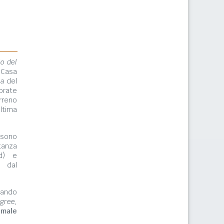
lo del
 Casa
ma
del
orate
rreno
ltima
ono
tanza
rd) e
e dal
zzando
gree,
imale