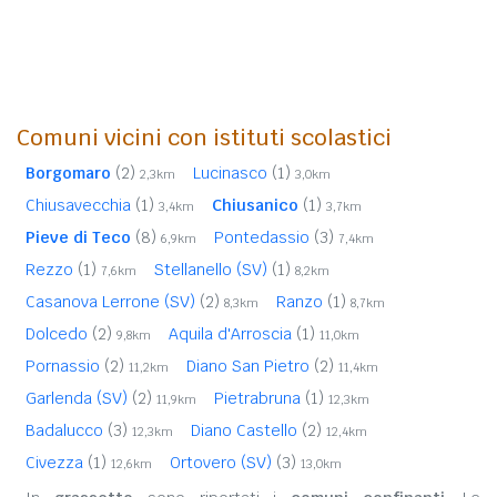
Comuni vicini con istituti scolastici
Borgomaro
(2)
Lucinasco
(1)
2,3km
3,0km
Chiusavecchia
(1)
Chiusanico
(1)
3,4km
3,7km
Pieve di Teco
(8)
Pontedassio
(3)
6,9km
7,4km
Rezzo
(1)
Stellanello (SV)
(1)
7,6km
8,2km
Casanova Lerrone (SV)
(2)
Ranzo
(1)
8,3km
8,7km
Dolcedo
(2)
Aquila d'Arroscia
(1)
9,8km
11,0km
Pornassio
(2)
Diano San Pietro
(2)
11,2km
11,4km
Garlenda (SV)
(2)
Pietrabruna
(1)
11,9km
12,3km
Badalucco
(3)
Diano Castello
(2)
12,3km
12,4km
Civezza
(1)
Ortovero (SV)
(3)
12,6km
13,0km