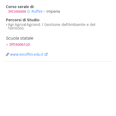
Corso serale di:
G. Ruffini
- Imperia
IMIS006008
Percorsi di Studio:
Agr.Agroal.Agroind. / Gestione dell'Ambiente e del
Territorio
Scuola statale
»
IMTA00651D
www.iisruffini.edu.it