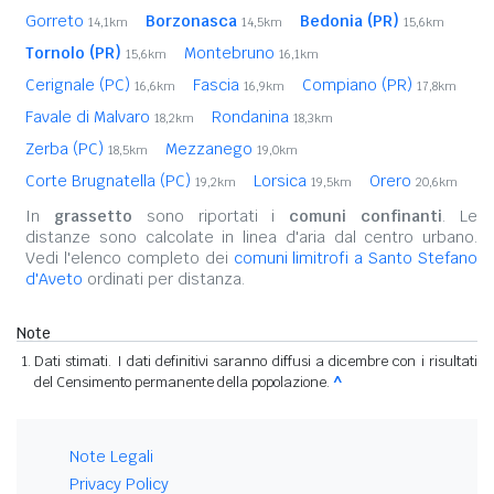
Gorreto
Borzonasca
Bedonia (PR)
14,1km
14,5km
15,6km
Tornolo (PR)
Montebruno
15,6km
16,1km
Cerignale (PC)
Fascia
Compiano (PR)
16,6km
16,9km
17,8km
Favale di Malvaro
Rondanina
18,2km
18,3km
Zerba (PC)
Mezzanego
18,5km
19,0km
Corte Brugnatella (PC)
Lorsica
Orero
19,2km
19,5km
20,6km
In
grassetto
sono riportati i
comuni confinanti
. Le
distanze sono calcolate in linea d'aria dal centro urbano.
Vedi l'elenco completo dei
comuni limitrofi a Santo Stefano
d'Aveto
ordinati per distanza.
Note
Dati stimati. I dati definitivi saranno diffusi a dicembre con i risultati
del Censimento permanente della popolazione.
^
Note Legali
Privacy Policy