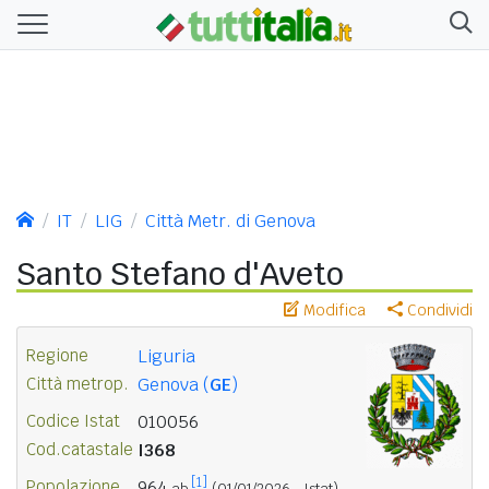
IT
LIG
Città Metr. di Genova
Santo Stefano d'Aveto
Modifica
Condividi
Regione
Liguria
Città metrop.
Genova (
GE
)
Codice Istat
010056
Cod.catastale
I368
[1]
Popolazione
964
ab.
(01/01/2026 - Istat)