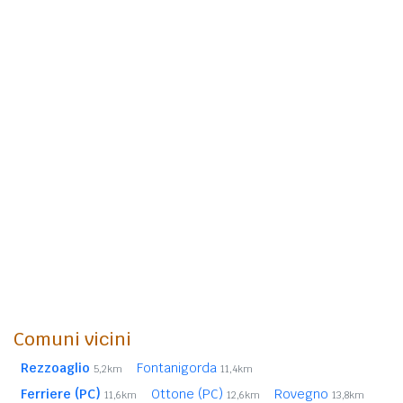
Comuni vicini
Rezzoaglio
Fontanigorda
5,2km
11,4km
Ferriere (PC)
Ottone (PC)
Rovegno
11,6km
12,6km
13,8km