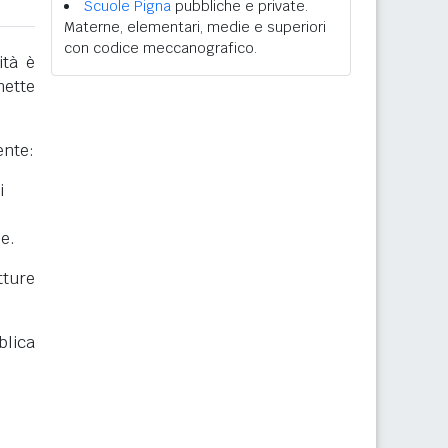
Scuole Pigna
pubbliche e private.
Materne, elementari, medie e superiori
con codice meccanografico.
ità è
mette
ente:
i
he.
ture
blica