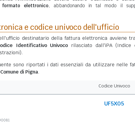
n
formato elettronico
, abbandonando in tal modo il sup
tronica e codice univoco dell'ufficio
ell'ufficio destinatario della fattura elettronica avviene tr
odice Identificativo Univoco
rilasciato dall'iPA (Indice 
trazioni).
ente sono riportati i dati essenziali da utilizzare nelle fa
l
Comune di Pigna
.
Codice Univoco
UF5X05
590081