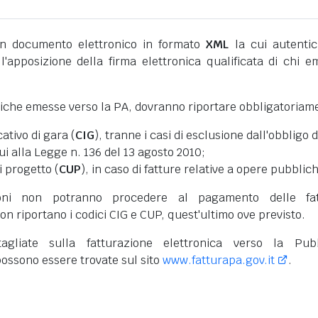
 documento elettronico in formato
XML
la cui autentic
l'apposizione della firma elettronica qualificata di chi e
niche emesse verso la PA, dovranno riportare obbligatoriam
cativo di gara (
CIG
), tranne i casi di esclusione dall'obbligo d
cui alla Legge n. 136 del 13 agosto 2010;
i progetto (
CUP
), in caso di fatture relative a opere pubblic
oni non potranno procedere al pagamento delle fat
on riportano i codici CIG e CUP, quest'ultimo ove previsto.
tagliate sulla fatturazione elettronica verso la Pub
ossono essere trovate sul sito
www.fatturapa.gov.it
.