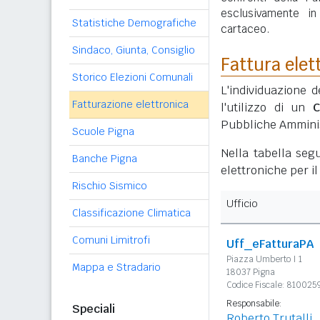
esclusivamente i
Statistiche Demografiche
cartaceo.
Sindaco, Giunta, Consiglio
Fattura elet
Storico Elezioni Comunali
L'individuazione d
Fatturazione elettronica
l'utilizzo di un
C
Pubbliche Amminis
Scuole Pigna
Nella tabella segu
Banche Pigna
elettroniche per i
Rischio Sismico
Ufficio
Classificazione Climatica
Comuni Limitrofi
Uff_eFatturaPA
Piazza Umberto I 1
Mappa e Stradario
18037 Pigna
Codice Fiscale: 81002
Responsabile:
Speciali
Roberto Trutalli