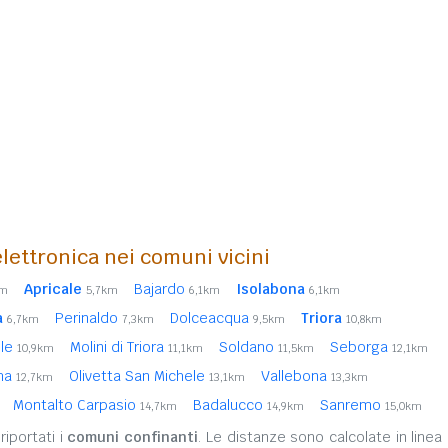
lettronica nei comuni vicini
Apricale
Bajardo
Isolabona
km
5,7km
6,1km
6,1km
a
Perinaldo
Dolceacqua
Triora
6,7km
7,3km
9,5km
10,8km
ole
Molini di Triora
Soldano
Seborga
10,9km
11,1km
11,5km
12,1km
ima
Olivetta San Michele
Vallebona
12,7km
13,1km
13,3km
Montalto Carpasio
Badalucco
Sanremo
14,7km
14,9km
15,0km
iportati i
comuni confinanti
. Le distanze sono calcolate in linea 