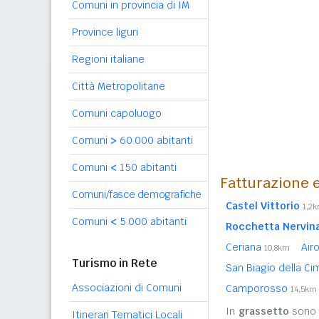
Comuni in provincia di IM
Province liguri
Regioni italiane
Città Metropolitane
Comuni capoluogo
Comuni
>
60.000 abitanti
Comuni
<
150 abitanti
Fatturazione e
Comuni/fasce demografiche
Castel Vittorio
1,2
Comuni
<
5.000 abitanti
Rocchetta Nervin
Ceriana
Air
10,8km
Turismo in Rete
San Biagio della C
Associazioni di Comuni
Camporosso
14,5km
In
grassetto
sono r
Itinerari Tematici Locali