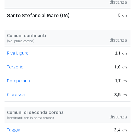
distanza
Santo Stefano al Mare (IM)
0
km
Comuni confinanti
distanza
(o di prima corona)
Riva Ligure
1,1
km
Terzorio
1,6
km
Pompeiana
1,7
km
Cipressa
3,5
km
Comuni di seconda corona
distanza
(confinanti con la prima corona)
Taggia
3,4
km