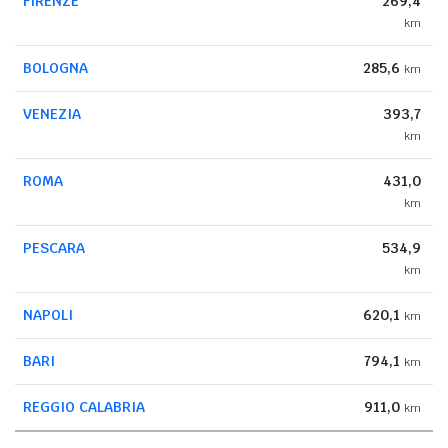
FIRENZE
269,4
km
BOLOGNA
285,6
km
VENEZIA
393,7
km
ROMA
431,0
km
PESCARA
534,9
km
NAPOLI
620,1
km
BARI
794,1
km
REGGIO CALABRIA
911,0
km