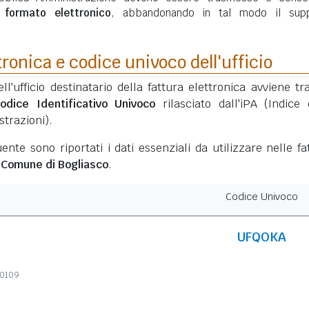
n
formato elettronico
, abbandonando in tal modo il sup
tronica e codice univoco dell'ufficio
ell'ufficio destinatario della fattura elettronica avviene tr
odice Identificativo Univoco
rilasciato dall'iPA (Indice 
trazioni).
ente sono riportati i dati essenziali da utilizzare nelle fa
l
Comune di Bogliasco
.
Codice Univoco
UFQOKA
20109