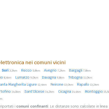
lettronica nei comuni vicini
Sori
Recco
Avegno
Bargagli
3,3km
5,8km
7,2km
7,8km
io
Lumarzo
Davagna
Tribogna
8,4km
9,0km
9,8km
11,0km
anta Margherita Ligure
Neirone
Rapallo
12,4km
13,0km
13,2km
rtofino
Sant'Olcese
Cicagna
Montoggio
14,0km
14,2km
14,4km
15,
km
iportati i
comuni confinanti
. Le distanze sono calcolate in linea 