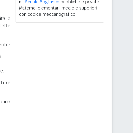
Scuole Bogliasco
pubbliche e private.
Materne, elementari, medie e superiori
con codice meccanografico.
ità è
mette
ente:
i
he.
ture
blica