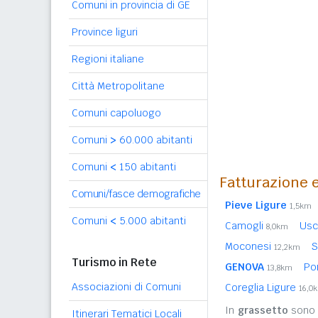
Comuni in provincia di GE
Province liguri
Regioni italiane
Città Metropolitane
Comuni capoluogo
Comuni
>
60.000 abitanti
Comuni
<
150 abitanti
Fatturazione e
Comuni/fasce demografiche
Pieve Ligure
1,5km
Comuni
<
5.000 abitanti
Camogli
Usc
8,0km
Moconesi
S
12,2km
Turismo in Rete
GENOVA
Po
13,8km
Associazioni di Comuni
Coreglia Ligure
16,0
In
grassetto
sono r
Itinerari Tematici Locali