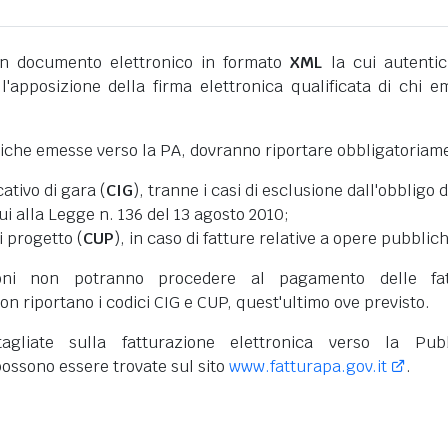
 documento elettronico in formato
XML
la cui autentic
l'apposizione della firma elettronica qualificata di chi e
niche emesse verso la PA, dovranno riportare obbligatoriam
cativo di gara (
CIG
), tranne i casi di esclusione dall'obbligo d
cui alla Legge n. 136 del 13 agosto 2010;
i progetto (
CUP
), in caso di fatture relative a opere pubblic
oni non potranno procedere al pagamento delle fat
on riportano i codici CIG e CUP, quest'ultimo ove previsto.
tagliate sulla fatturazione elettronica verso la Pub
ossono essere trovate sul sito
www.fatturapa.gov.it
.