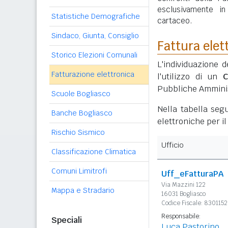
esclusivamente i
Statistiche Demografiche
cartaceo.
Sindaco, Giunta, Consiglio
Fattura elet
Storico Elezioni Comunali
L'individuazione d
Fatturazione elettronica
l'utilizzo di un
C
Pubbliche Amminis
Scuole Bogliasco
Nella tabella segu
Banche Bogliasco
elettroniche per i
Rischio Sismico
Ufficio
Classificazione Climatica
Comuni Limitrofi
Uff_eFatturaPA
Via Mazzini 122
Mappa e Stradario
16031 Bogliasco
Codice Fiscale: 830115
Responsabile:
Speciali
Luca Pastorino