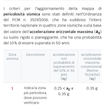
I criteri per l'aggiornamento della mappa di
pericolosità sismica
sono stati definiti nell'Ordinanza
del PCM n. 3519/2006, che ha suddiviso l'intero
territorio nazionale in quattro zone sismiche sulla base
a
del valore dell'
accelerazione orizzontale massima
(
)
g
su suolo rigido o pianeggiante, che ha una probabilità
del 10% di essere superata in 50 anni.
Zona
Descrizione
accelerazione
accelerazione
sismica
con
orizzontale
probabilità di
massima
superamento
convenzionale
del 10% in 50
(Norme
anni
Tecniche)
[
a
]
[
a
]
g
g
1
Indica la zona
0,25 <
a
≤
0,35 g
g
più pericolosa,
0,35 g
dove possono
verificarsi