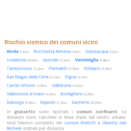
Rischio sismico dei comuni vicini
Airole
Rocchetta Nervina
Dolceacqua
3,3km
6,9km
9,1km
Isolabona
Apricale
Ventimiglia
10,0km
11,6km
11,8km
Camporosso
Perinaldo
Soldano
12,3km
12,5km
12,5km
San Biagio della Cima
Pigna
12,7km
13,1km
Castel Vittorio
Vallebona
14,0km
14,2km
Vallecrosia al mare
Bordighera
14,3km
15,5km
Seborga
Bajardo
Sanremo
15,5km
17,1km
20,9km
In
grassetto
sono riportati i
comuni confinanti
. Le
distanze sono calcolate in linea d'aria dal centro urbano.
Vedi l'elenco completo dei
comuni limitrofi a Olivetta San
Michele
ordinati per distanza.