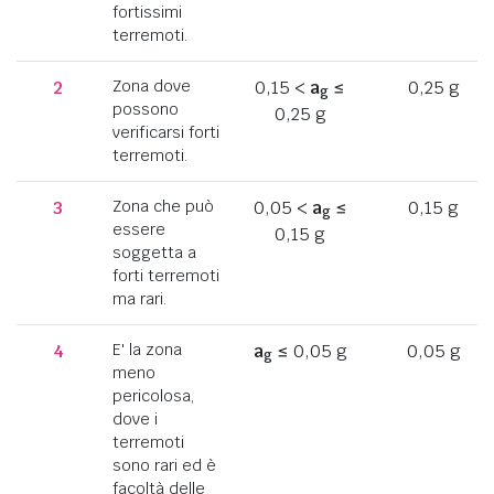
fortissimi
terremoti.
2
Zona dove
0,15 <
a
≤
0,25 g
g
possono
0,25 g
verificarsi forti
terremoti.
3
Zona che può
0,05 <
a
≤
0,15 g
g
essere
0,15 g
soggetta a
forti terremoti
ma rari.
4
E' la zona
a
≤ 0,05 g
0,05 g
g
meno
pericolosa,
dove i
terremoti
sono rari ed è
facoltà delle