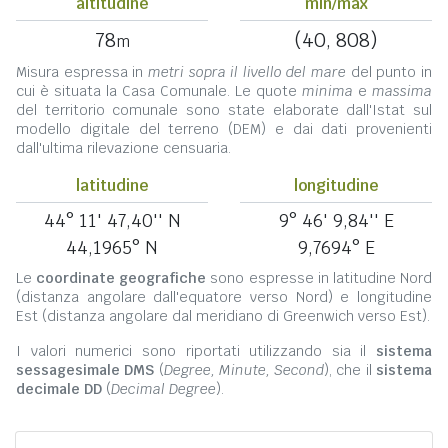
altitudine
min/max
78
(40, 808)
m
Misura espressa in
metri sopra il livello del mare
del punto in
cui è situata la Casa Comunale. Le quote
minima
e
massima
del territorio comunale sono state elaborate dall'Istat sul
modello digitale del terreno (DEM) e dai dati provenienti
dall'ultima rilevazione censuaria.
latitudine
longitudine
44° 11' 47,40'' N
9° 46' 9,84'' E
44,1965° N
9,7694° E
Le
coordinate geografiche
sono espresse in latitudine Nord
(distanza angolare dall'equatore verso Nord) e longitudine
Est (distanza angolare dal meridiano di Greenwich verso Est).
I valori numerici sono riportati utilizzando sia il
sistema
sessagesimale DMS
(
Degree, Minute, Second
), che il
sistema
decimale DD
(
Decimal Degree
).