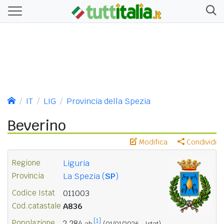
IT
LIG
Provincia della Spezia
Beverino
Modifica
Condividi
Regione
Liguria
Provincia
La Spezia (
SP
)
Codice Istat
011003
Cod.catastale
A836
[1]
Popolazione
2.284
ab.
(01/01/2026 - Istat)