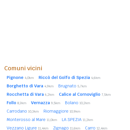
Comuni vicini
Pignone
Riccò del Golfo di Spezia
4,0km
4,6km
Borghetto di Vara
Brugnato
4,9km
5,7km
Rocchetta di Vara
Calice al Cornoviglio
6,2km
7,5km
Follo
Vernazza
Bolano
8,3km
9,5km
10,2km
Carrodano
Riomaggiore
10,3km
10,9km
Monterosso al Mare
LA SPEZIA
11,0km
11,2km
Vezzano Ligure
Zignago
Carro
11,4km
11,6km
12,4km