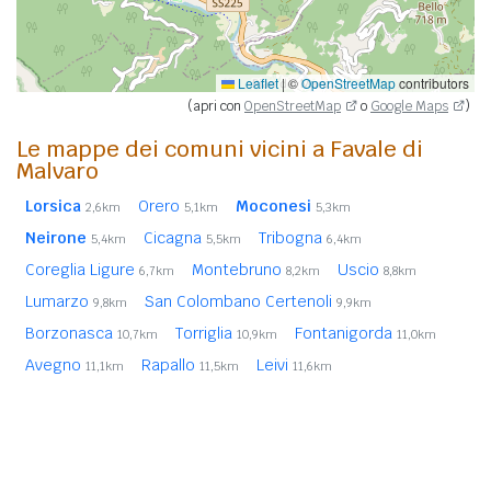
Leaflet
|
©
OpenStreetMap
contributors
(apri con
OpenStreetMap
o
Google Maps
)
Le mappe dei comuni vicini a Favale di
Malvaro
Lorsica
Orero
Moconesi
2,6km
5,1km
5,3km
Neirone
Cicagna
Tribogna
5,4km
5,5km
6,4km
Coreglia Ligure
Montebruno
Uscio
6,7km
8,2km
8,8km
Lumarzo
San Colombano Certenoli
9,8km
9,9km
Borzonasca
Torriglia
Fontanigorda
10,7km
10,9km
11,0km
Avegno
Rapallo
Leivi
11,1km
11,5km
11,6km
Mezzanego
Fascia
Rondanina
12,1km
12,7km
12,8km
Rezzoaglio
13,2km
In
grassetto
sono riportati i
comuni confinanti
. Le
distanze sono calcolate in linea d'aria dal centro urbano.