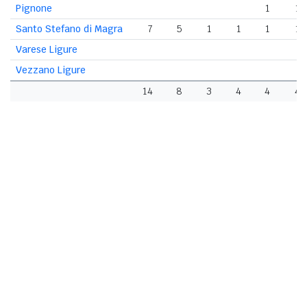
Pignone
1
1
Santo Stefano di Magra
7
5
1
1
1
1
Varese Ligure
Vezzano Ligure
14
8
3
4
4
4