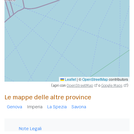
Leaflet
|
©
OpenStreetMap
contributors
(apri con
OpenStreetMap
o
Google Maps
)
Le mappe delle altre province
Genova
Imperia
La Spezia
Savona
Note Legali