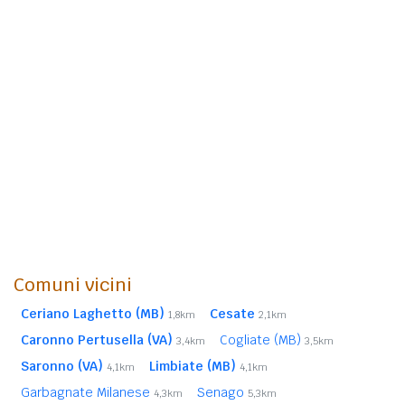
Comuni vicini
Ceriano Laghetto (MB)
Cesate
1,8km
2,1km
Caronno Pertusella (VA)
Cogliate (MB)
3,4km
3,5km
Saronno (VA)
Limbiate (MB)
4,1km
4,1km
Garbagnate Milanese
Senago
4,3km
5,3km