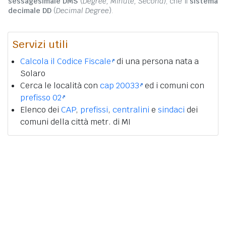
sessagesimale DMS
(
Degree, Minute, Second
), che il
sistema
decimale DD
(
Decimal Degree
).
Servizi utili
Calcola il Codice Fiscale
di una persona nata a
Solaro
Cerca le località con
cap 20033
ed i comuni con
prefisso 02
Elenco dei
CAP
,
prefissi
,
centralini
e
sindaci
dei
comuni della città metr. di MI