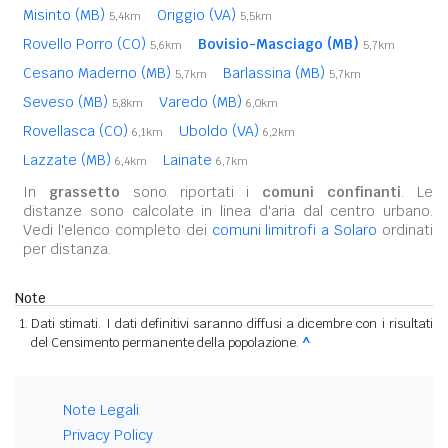
Misinto (MB)
Origgio (VA)
5,4km
5,5km
Rovello Porro (CO)
Bovisio-Masciago (MB)
5,6km
5,7km
Cesano Maderno (MB)
Barlassina (MB)
5,7km
5,7km
Seveso (MB)
Varedo (MB)
5,8km
6,0km
Rovellasca (CO)
Uboldo (VA)
6,1km
6,2km
Lazzate (MB)
Lainate
6,4km
6,7km
In
grassetto
sono riportati i
comuni confinanti
. Le
distanze sono calcolate in linea d'aria dal centro urbano.
Vedi l'elenco completo dei
comuni limitrofi a Solaro
ordinati
per distanza.
Note
Dati stimati. I dati definitivi saranno diffusi a dicembre con i risultati
del Censimento permanente della popolazione.
^
Note Legali
Privacy Policy