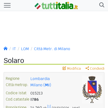
IT
LOM
Città Metr. di Milano
Solaro
Modifica
Condividi
Regione
Lombardia
Città metrop.
Milano (
MI
)
Codice Istat
015213
Cod.catastale
I786
[1]
Popolazione
14.260
ab.
(01/01/2026 - Istat)