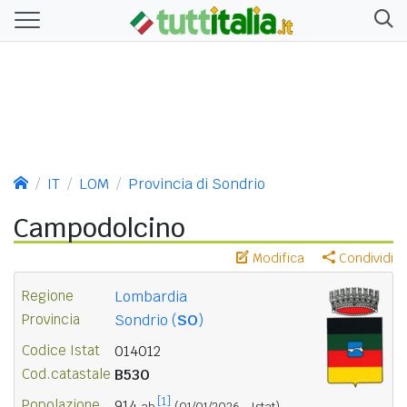
IT
LOM
Provincia di Sondrio
Campodolcino
Modifica
Condividi
Regione
Lombardia
Provincia
Sondrio (
SO
)
Codice Istat
014012
Cod.catastale
B530
[1]
Popolazione
914
ab.
(01/01/2026 - Istat)