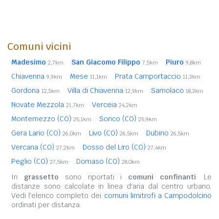
Comuni vicini
Madesimo
San Giacomo Filippo
Piuro
2,7km
7,5km
9,8km
Chiavenna
Mese
Prata Camportaccio
9,9km
11,1km
11,3km
Gordona
Villa di Chiavenna
Samolaco
12,5km
12,9km
18,3km
Novate Mezzola
Verceia
21,7km
24,2km
Montemezzo (CO)
Sorico (CO)
25,1km
25,9km
Gera Lario (CO)
Livo (CO)
Dubino
26,0km
26,5km
26,5km
Vercana (CO)
Dosso del Liro (CO)
27,2km
27,4km
Peglio (CO)
Domaso (CO)
27,5km
28,0km
In
grassetto
sono riportati i
comuni confinanti
. Le
distanze sono calcolate in linea d'aria dal centro urbano.
Vedi l'elenco completo dei
comuni limitrofi a Campodolcino
ordinati per distanza.