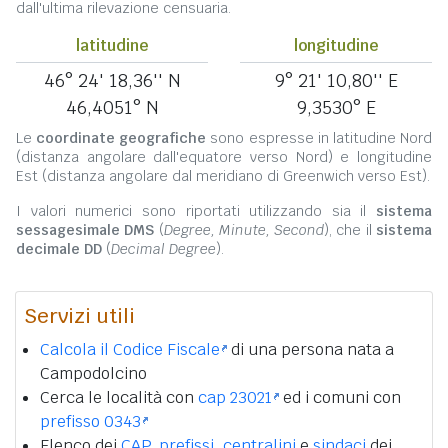
dall'ultima rilevazione censuaria.
latitudine
longitudine
46° 24' 18,36'' N
9° 21' 10,80'' E
46,4051° N
9,3530° E
Le
coordinate geografiche
sono espresse in latitudine Nord
(distanza angolare dall'equatore verso Nord) e longitudine
Est (distanza angolare dal meridiano di Greenwich verso Est).
I valori numerici sono riportati utilizzando sia il
sistema
sessagesimale DMS
(
Degree, Minute, Second
), che il
sistema
decimale DD
(
Decimal Degree
).
Servizi utili
Calcola il Codice Fiscale
di una persona nata a
Campodolcino
Cerca le località con
cap 23021
ed i comuni con
prefisso 0343
Elenco dei
CAP
,
prefissi
,
centralini
e
sindaci
dei