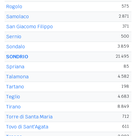
Rogolo
575
Samolaco
2.871
San Giacomo Filippo
371
Sernio
500
Sondalo
3.859
SONDRIO
21.495
Spriana
85
Talamona
4.582
Tartano
198
Teglio
4.683
Tirano
8.849
Torre di Santa Maria
712
Tovo di Sant'Agata
611