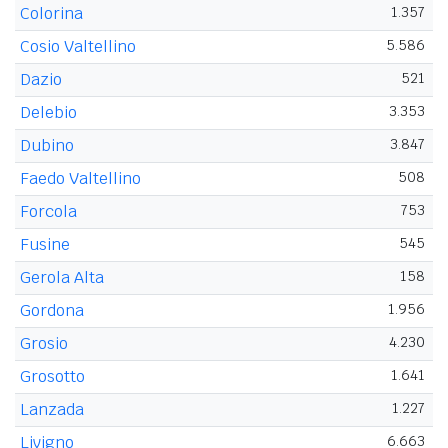
Colorina
1.357
Cosio Valtellino
5.586
Dazio
521
Delebio
3.353
Dubino
3.847
Faedo Valtellino
508
Forcola
753
Fusine
545
Gerola Alta
158
Gordona
1.956
Grosio
4.230
Grosotto
1.641
Lanzada
1.227
Livigno
6.663