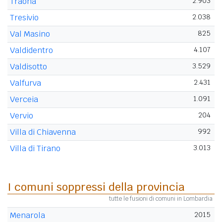
Traona
2.903
Tresivio
2.038
Val Masino
825
Valdidentro
4.107
Valdisotto
3.529
Valfurva
2.431
Verceia
1.091
Vervio
204
Villa di Chiavenna
992
Villa di Tirano
3.013
I comuni soppressi della provincia
tutte le fusioni di comuni in Lombardia
Menarola
2015