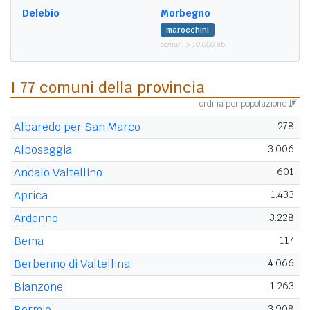
Delebio
Morbegno
marocchini
comuni > 10.000 ab.
I 77 comuni della provincia
ordina per popolazione
Albaredo per San Marco
278
Albosaggia
3.006
Andalo Valtellino
601
Aprica
1.433
Ardenno
3.228
Bema
117
Berbenno di Valtellina
4.066
Bianzone
1.263
Bormio
3.908