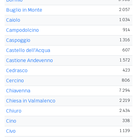
Buglio in Monte
2.057
Caiolo
1.034
Campodolcino
914
Caspoggio
1.316
Castello dell'Acqua
607
Castione Andevenno
1.572
Cedrasco
423
Cercino
806
Chiavenna
7.294
Chiesa in Valmalenco
2.219
Chiuro
2.434
Cino
338
Civo
1.139