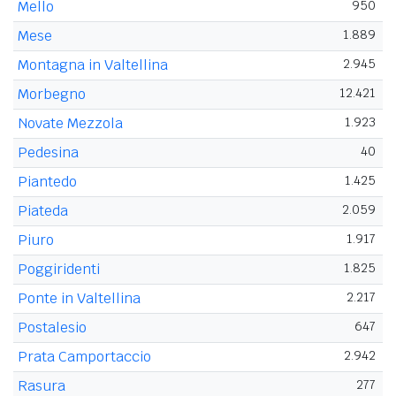
Mello
950
Mese
1.889
Montagna in Valtellina
2.945
Morbegno
12.421
Novate Mezzola
1.923
Pedesina
40
Piantedo
1.425
Piateda
2.059
Piuro
1.917
Poggiridenti
1.825
Ponte in Valtellina
2.217
Postalesio
647
Prata Camportaccio
2.942
Rasura
277