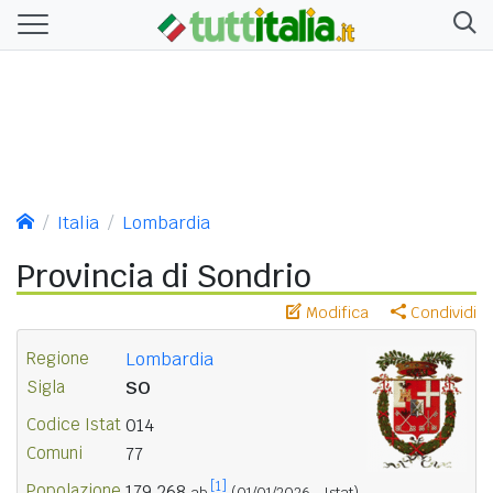
Italia
Lombardia
Provincia di Sondrio
Modifica
Condividi
Regione
Lombardia
Sigla
SO
Codice Istat
014
Comuni
77
[1]
Popolazione
179.268
ab.
(01/01/2026 - Istat)