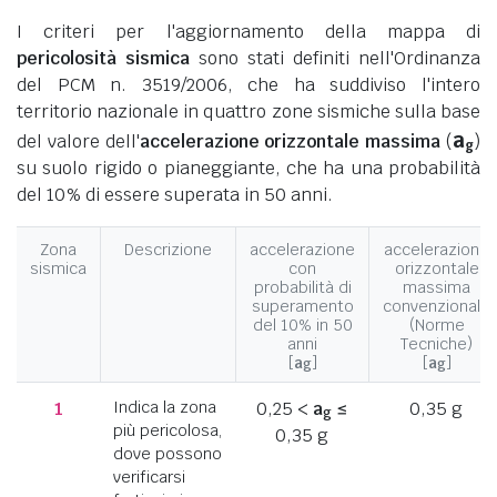
I criteri per l'aggiornamento della mappa di
pericolosità sismica
sono stati definiti nell'Ordinanza
del PCM n. 3519/2006, che ha suddiviso l'intero
territorio nazionale in quattro zone sismiche sulla base
a
del valore dell'
accelerazione orizzontale massima
(
)
g
su suolo rigido o pianeggiante, che ha una probabilità
del 10% di essere superata in 50 anni.
Zona
Descrizione
accelerazione
accelerazione
sismica
con
orizzontale
probabilità di
massima
superamento
convenzionale
del 10% in 50
(Norme
anni
Tecniche)
[
a
]
[
a
]
g
g
1
Indica la zona
0,25 <
a
≤
0,35 g
g
più pericolosa,
0,35 g
dove possono
verificarsi