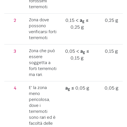
fortissimi
terremoti.
2
Zona dove
0,15 <
a
≤
0,25 g
g
possono
0,25 g
verificarsi forti
terremoti.
3
Zona che può
0,05 <
a
≤
0,15 g
g
essere
0,15 g
soggetta a
forti terremoti
ma rari.
4
E' la zona
a
≤ 0,05 g
0,05 g
g
meno
pericolosa,
dove i
terremoti
sono rari ed è
facoltà delle