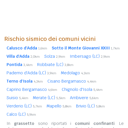
Rischio sismico dei comuni vicini
Calusco d'Adda
Sotto il Monte Giovanni XXIII
1,6km
1,7km
Villa d'Adda
Solza
Imbersago (LC)
2,0km
2,9km
2,9km
Pontida
Robbiate (LC)
3,4km
3,8km
Paderno d'Adda (LC)
Medolago
3,9km
4,1km
Terno d'Isola
Cisano Bergamasco
4,3km
4,4km
Caprino Bergamasco
Chignolo d'Isola
4,6km
5,4km
Suisio
Merate (LC)
Ambivere
5,4km
5,5km
5,6km
Verderio (LC)
Mapello
Brivio (LC)
5,7km
5,8km
5,8km
Calco (LC)
5,9km
In
grassetto
sono riportati i
comuni confinanti
. Le