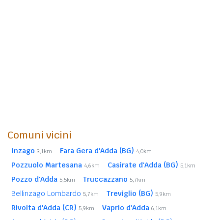
Comuni vicini
Inzago
Fara Gera d'Adda (BG)
3,1km
4,0km
Pozzuolo Martesana
Casirate d'Adda (BG)
4,6km
5,1km
Pozzo d'Adda
Truccazzano
5,5km
5,7km
Bellinzago Lombardo
Treviglio (BG)
5,7km
5,9km
Rivolta d'Adda (CR)
Vaprio d'Adda
5,9km
6,1km