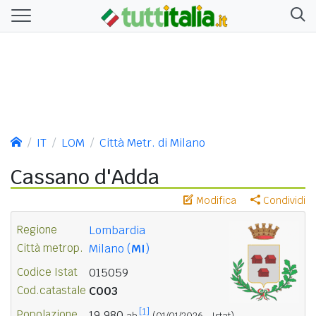
IT
LOM
Città Metr. di Milano
Cassano d'Adda
Modifica
Condividi
Regione
Lombardia
Città metrop.
Milano (
MI
)
Codice Istat
015059
Cod.catastale
C003
[1]
Popolazione
19.980
ab.
(01/01/2026 - Istat)