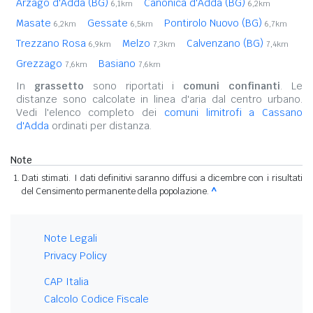
Arzago d'Adda (BG)
Canonica d'Adda (BG)
6,1km
6,2km
Masate
Gessate
Pontirolo Nuovo (BG)
6,2km
6,5km
6,7km
Trezzano Rosa
Melzo
Calvenzano (BG)
6,9km
7,3km
7,4km
Grezzago
Basiano
7,6km
7,6km
In
grassetto
sono riportati i
comuni confinanti
. Le
distanze sono calcolate in linea d'aria dal centro urbano.
Vedi l'elenco completo dei
comuni limitrofi a Cassano
d'Adda
ordinati per distanza.
Note
Dati stimati. I dati definitivi saranno diffusi a dicembre con i risultati
del Censimento permanente della popolazione.
^
Note Legali
Privacy Policy
CAP Italia
Calcolo Codice Fiscale