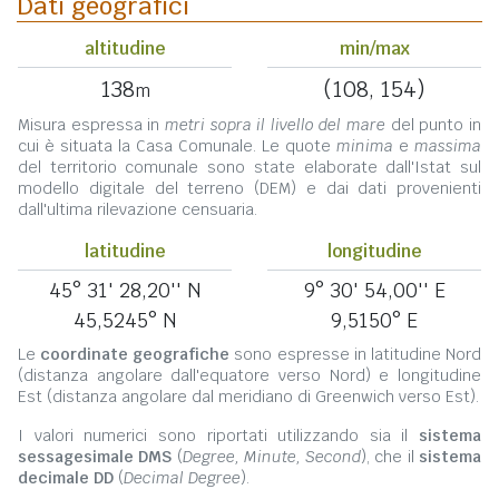
Dati geografici
altitudine
min/max
138
(108, 154)
m
Misura espressa in
metri sopra il livello del mare
del punto in
cui è situata la Casa Comunale. Le quote
minima
e
massima
del territorio comunale sono state elaborate dall'Istat sul
modello digitale del terreno (DEM) e dai dati provenienti
dall'ultima rilevazione censuaria.
latitudine
longitudine
45° 31' 28,20'' N
9° 30' 54,00'' E
45,5245° N
9,5150° E
Le
coordinate geografiche
sono espresse in latitudine Nord
(distanza angolare dall'equatore verso Nord) e longitudine
Est (distanza angolare dal meridiano di Greenwich verso Est).
I valori numerici sono riportati utilizzando sia il
sistema
sessagesimale DMS
(
Degree, Minute, Second
), che il
sistema
decimale DD
(
Decimal Degree
).