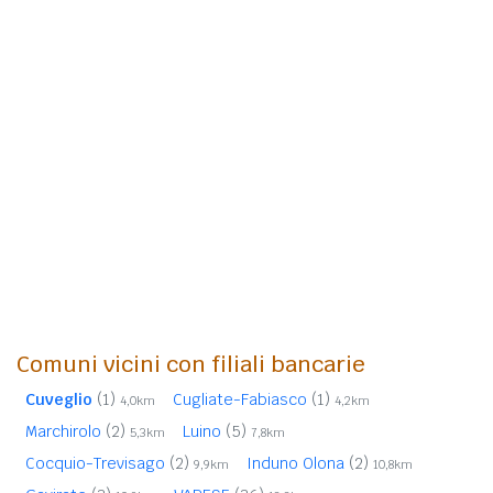
Comuni vicini con filiali bancarie
Cuveglio
(1)
Cugliate-Fabiasco
(1)
4,0km
4,2km
Marchirolo
(2)
Luino
(5)
5,3km
7,8km
Cocquio-Trevisago
(2)
Induno Olona
(2)
9,9km
10,8km