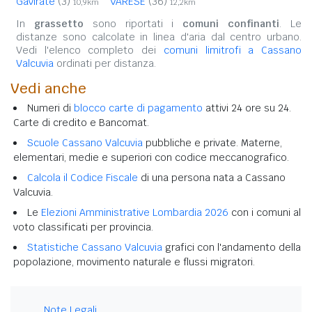
Gavirate
(3)
VARESE
(36)
10,9km
12,2km
In
grassetto
sono riportati i
comuni confinanti
. Le
distanze sono calcolate in linea d'aria dal centro urbano.
Vedi l'elenco completo dei
comuni limitrofi a Cassano
Valcuvia
ordinati per distanza.
Vedi anche
Numeri di
blocco carte di pagamento
attivi 24 ore su 24.
Carte di credito e Bancomat.
Scuole Cassano Valcuvia
pubbliche e private. Materne,
elementari, medie e superiori con codice meccanografico.
Calcola il Codice Fiscale
di una persona nata a Cassano
Valcuvia.
Le
Elezioni Amministrative Lombardia 2026
con i comuni al
voto classificati per provincia.
Statistiche Cassano Valcuvia
grafici con l'andamento della
popolazione, movimento naturale e flussi migratori.
Note Legali