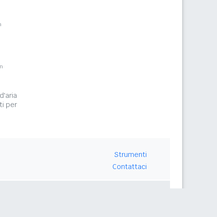
m
m
d'aria
ti per
Strumenti
Contattaci
Seguici su