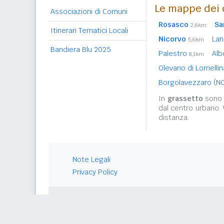
Le mappe dei 
Associazioni di Comuni
Rosasco
Sa
2,6km
Itinerari Tematici Locali
Nicorvo
La
5,6km
Bandiera Blu 2025
Palestro
Al
8,1km
Olevano di Lomelli
Borgolavezzaro (N
In
grassetto
sono r
dal centro urbano.
distanza.
Note Legali
Privacy Policy
© 2026 Gwind