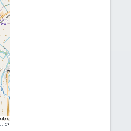
butors
ps
)