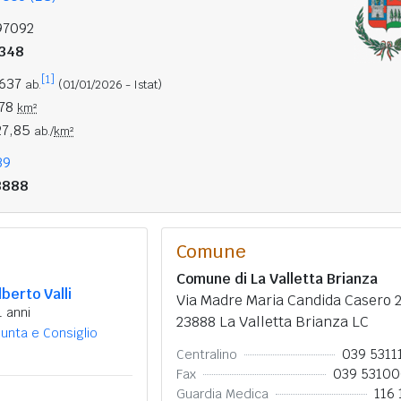
97092
348
[1]
.637
ab.
(01/01/2026 - Istat)
,78
km²
27,85
ab./
km²
39
3888
Comune
Comune di La Valletta Brianza
lberto Valli
Via Madre Maria Candida Casero 
1 anni
23888 La Valletta Brianza LC
iunta e Consiglio
039 5311
Centralino
039 5310
Fax
116 
Guardia Medica