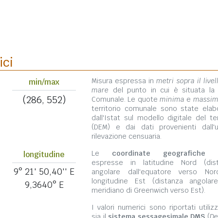
ici
Misura espressa in
metri sopra il livel
min/max
mare
del punto in cui è situata la
(286, 552)
Comunale. Le quote
minima
e
massi
territorio comunale sono state elab
dall'Istat sul modello digitale del te
(DEM) e dai dati provenienti dall'u
rilevazione censuaria.
Le
coordinate geografiche
s
longitudine
espresse in latitudine Nord (dis
9° 21' 50,40'' E
angolare dall'equatore verso No
longitudine Est (distanza angolar
9,3640° E
meridiano di Greenwich verso Est).
I valori numerici sono riportati utili
sia il
sistema sessagesimale DMS
(
De