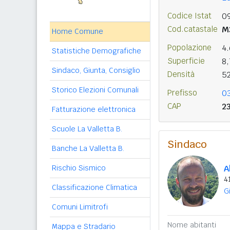
Codice Istat
0
Cod.catastale
M
Home Comune
Popolazione
4
Statistiche Demografiche
Superficie
8
Sindaco, Giunta, Consiglio
Densità
5
Storico Elezioni Comunali
Prefisso
0
CAP
2
Fatturazione elettronica
Scuole La Valletta B.
Sindaco
Banche La Valletta B.
Rischio Sismico
A
4
Classificazione Climatica
G
Comuni Limitrofi
Nome abitanti
Mappa e Stradario