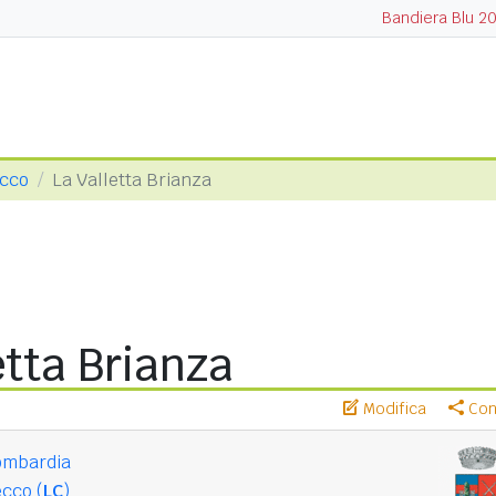
Bandiera Blu 2
ecco
La Valletta Brianza
etta Brianza
Modifica
Cond
ombardia
cco (
LC
)