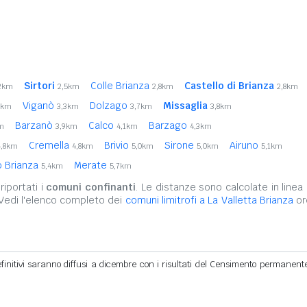
Sirtori
Colle Brianza
Castello di Brianza
,2km
2,5km
2,8km
2,8km
Viganò
Dolzago
Missaglia
2km
3,3km
3,7km
3,8km
Barzanò
Calco
Barzago
m
3,9km
4,1km
4,3km
Cremella
Brivio
Sirone
Airuno
4,8km
4,8km
5,0km
5,0km
5,1km
 Brianza
Merate
5,4km
5,7km
iportati i
comuni confinanti
. Le distanze sono calcolate in linea 
 Vedi l'elenco completo dei
comuni limitrofi a La Valletta Brianza
or
definitivi saranno diffusi a dicembre con i risultati del Censimento permanent