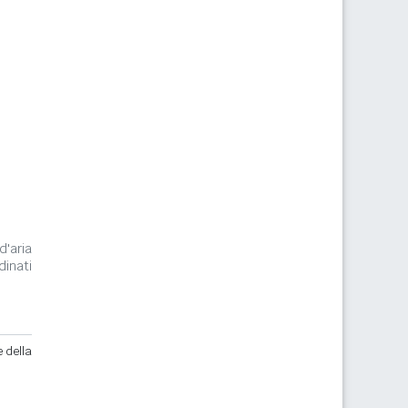
d'aria
dinati
e della