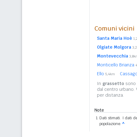
Comuni vicini
Santa Maria Hoè
1
Olgiate Molgora
3,
Montevecchia
3,8k
Monticello Brianza
Ello
Cassago
5,4km
In
grassetto
sono r
dal centro urbano.
per distanza.
Note
Dati stimati. I dati 
popolazione.
^