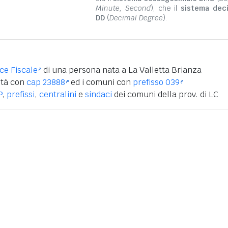
Minute, Second
), che il
sistema dec
DD
(
Decimal Degree
).
ice Fiscale
di una persona nata a La Valletta Brianza
ità con
cap 23888
ed i comuni con
prefisso 039
P
,
prefissi
,
centralini
e
sindaci
dei comuni della prov. di LC