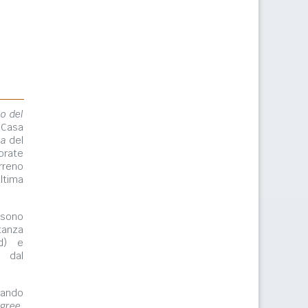
lo del
 Casa
ma
del
orate
rreno
ltima
ono
tanza
rd) e
e dal
zzando
gree,