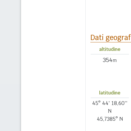
Dati geograf
altitudine
354
m
latitudine
45° 44' 18,60''
N
45,7385° N