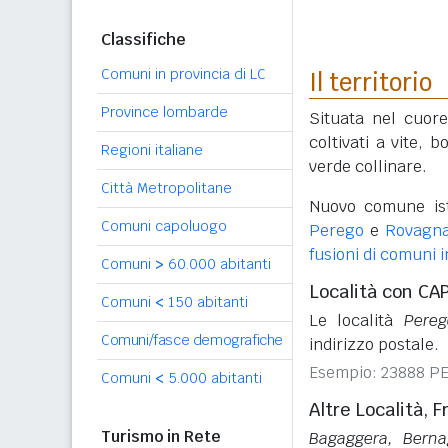
Classifiche
Comuni in provincia di LC
Il territorio
Province lombarde
Situata nel cuor
coltivati a vite, 
Regioni italiane
verde collinare.
Città Metropolitane
Nuovo comune ist
Comuni capoluogo
Perego
e
Rovagna
fusioni di comuni 
Comuni
>
60.000 abitanti
Località con CA
Comuni
<
150 abitanti
Le località
Pereg
Comuni/fasce demografiche
indirizzo postale.
Esempio: 23888 P
Comuni
<
5.000 abitanti
Altre Località, F
Turismo in Rete
Bagaggera, Berna