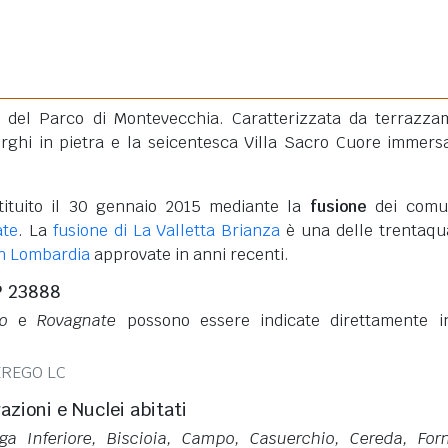
e del Parco di Montevecchia. Caratterizzata da terrazza
borghi in pietra e la seicentesca Villa Sacro Cuore immers
ituito il 30 gennaio 2015 mediante la
fusione
dei comun
te
. La
fusione di La Valletta Brianza
è una delle trentaqu
in Lombardia
approvate in anni recenti.
P 23888
o
e
Rovagnate
possono essere indicate direttamente 
EREGO LC
razioni e Nuclei abitati
ga Inferiore, Biscioia, Campo, Casuerchio, Cereda, For