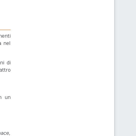
menti
a nel
i di
attro
in un
nace,