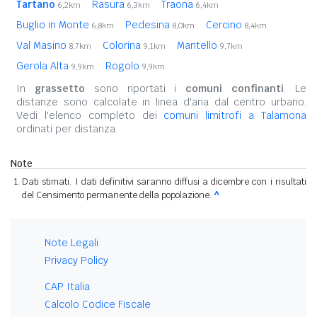
Tartano
Rasura
Traona
6,2km
6,3km
6,4km
Buglio in Monte
Pedesina
Cercino
6,8km
8,0km
8,4km
Val Masino
Colorina
Mantello
8,7km
9,1km
9,7km
Gerola Alta
Rogolo
9,9km
9,9km
In
grassetto
sono riportati i
comuni confinanti
. Le
distanze sono calcolate in linea d'aria dal centro urbano.
Vedi l'elenco completo dei
comuni limitrofi a Talamona
ordinati per distanza.
Note
Dati stimati. I dati definitivi saranno diffusi a dicembre con i risultati
del Censimento permanente della popolazione.
^
Note Legali
Privacy Policy
CAP Italia
Calcolo Codice Fiscale