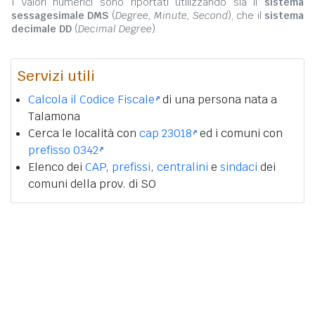
I valori numerici sono riportati utilizzando sia il
sistema
sessagesimale DMS
(
Degree, Minute, Second
), che il
sistema
decimale DD
(
Decimal Degree
).
Servizi utili
Calcola il Codice Fiscale
di una persona nata a
Talamona
Cerca le località con
cap 23018
ed i comuni con
prefisso 0342
Elenco dei
CAP
,
prefissi
,
centralini
e
sindaci
dei
comuni della prov. di SO