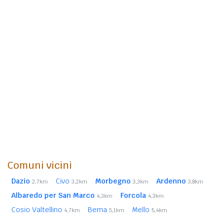
Comuni vicini
Dazio
Civo
Morbegno
Ardenno
2,7km
3,2km
3,3km
3,8km
Albaredo per San Marco
Forcola
4,3km
4,3km
Cosio Valtellino
Bema
Mello
4,7km
5,1km
5,4km