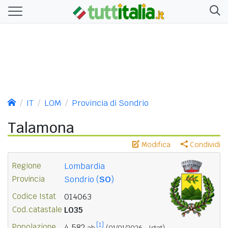
IT
LOM
Provincia di Sondrio
Talamona
Modifica
Condividi
Regione
Lombardia
Provincia
Sondrio (
SO
)
Codice Istat
014063
Cod.catastale
L035
[1]
Popolazione
4.582
ab.
(01/01/2026 - Istat)