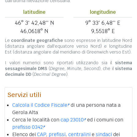
dall'ultima rilevazione censuaria.
latitudine
longitudine
46° 3' 42,48'' N
9° 33' 6,48'' E
46,0618° N
9,5518° E
Le
coordinate geografiche
sono espresse in latitudine Nord
(distanza angolare dall'equatore verso Nord) e longitudine
Est (distanza angolare dal meridiano di Greenwich verso Est).
I valori numerici sono riportati utilizzando sia il
sistema
sessagesimale DMS
(
Degree, Minute, Second
), che il
sistema
decimale DD
(
Decimal Degree
).
Servizi utili
Calcola il Codice Fiscale
di una persona nata a
Gerola Alta
Cerca le località con
cap 23010
ed i comuni con
prefisso 0342
Elenco dei
CAP
,
prefissi
,
centralini
e
sindaci
dei