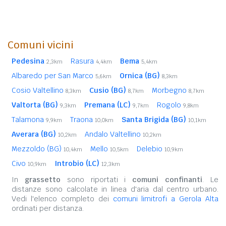
Comuni vicini
Pedesina
Rasura
Bema
2,3km
4,4km
5,4km
Albaredo per San Marco
Ornica (BG)
5,6km
8,3km
Cosio Valtellino
Cusio (BG)
Morbegno
8,3km
8,7km
8,7km
Valtorta (BG)
Premana (LC)
Rogolo
9,3km
9,7km
9,8km
Talamona
Traona
Santa Brigida (BG)
9,9km
10,0km
10,1km
Averara (BG)
Andalo Valtellino
10,2km
10,2km
Mezzoldo (BG)
Mello
Delebio
10,4km
10,5km
10,9km
Civo
Introbio (LC)
10,9km
12,3km
In
grassetto
sono riportati i
comuni confinanti
. Le
distanze sono calcolate in linea d'aria dal centro urbano.
Vedi l'elenco completo dei
comuni limitrofi a Gerola Alta
ordinati per distanza.