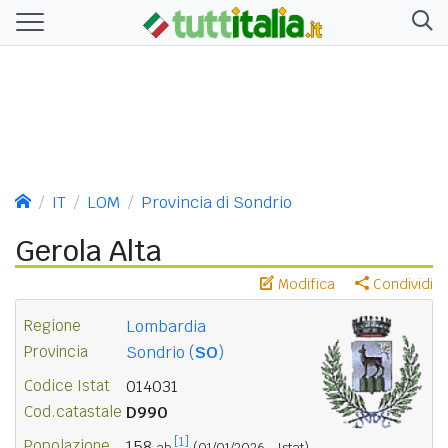
IT
LOM
Provincia di Sondrio
Gerola Alta
Modifica
Condividi
Regione
Lombardia
Provincia
Sondrio (
SO
)
Codice Istat
014031
Cod.catastale
D990
[1]
Popolazione
158
ab.
(01/01/2026 - Istat)