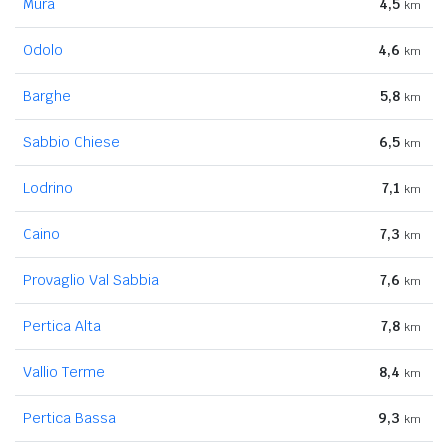
Mura
4,5
km
Odolo
4,6
km
Barghe
5,8
km
Sabbio Chiese
6,5
km
Lodrino
7,1
km
Caino
7,3
km
Provaglio Val Sabbia
7,6
km
Pertica Alta
7,8
km
Vallio Terme
8,4
km
Pertica Bassa
9,3
km