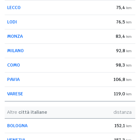
LECCO
75,4
km
LODI
76,5
km
MONZA
83,4
km
MILANO
92,8
km
COMO
98,3
km
PAVIA
106,8
km
VARESE
119,0
km
Altre
città italiane
distanza
BOLOGNA
152,1
km
VENEZIA
157,3