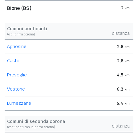
Bione (BS)
0
km
Comuni confinanti
distanza
(o di prima corona)
Agnosine
2,8
km
Casto
2,8
km
Preseglie
4,5
km
Vestone
6,2
km
Lumezzane
6,4
km
Comuni di seconda corona
distanza
(confinanti con la prima corona)