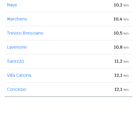
Nave
10,2
km
Marcheno
10,4
km
Treviso Bresciano
10,5
km
Lavenone
10,8
km
Sarezzo
11,2
km
Villa Carcina
12,1
km
Concesio
12,1
km