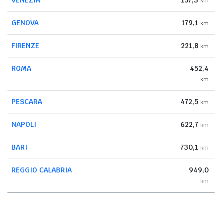
km
GENOVA
179,1
km
FIRENZE
221,8
km
ROMA
452,4
km
PESCARA
472,5
km
NAPOLI
622,7
km
BARI
730,1
km
REGGIO CALABRIA
949,0
km