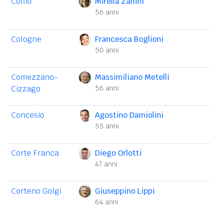
Collio
Mirella Zanini
56 anni
Cologne
Francesca Boglioni
50 anni
Comezzano-
Massimiliano Metelli
Cizzago
56 anni
Concesio
Agostino Damiolini
55 anni
Corte Franca
Diego Orlotti
47 anni
Corteno Golgi
Giuseppino Lippi
64 anni