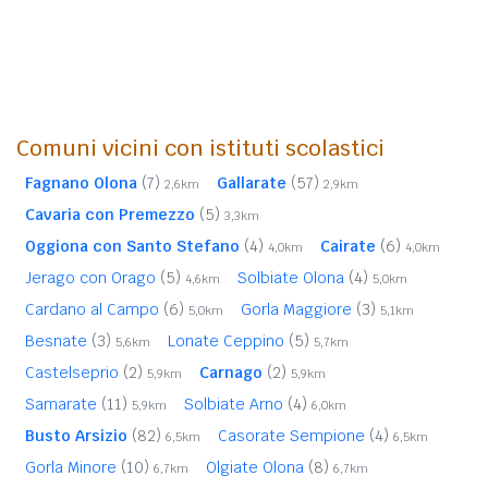
Comuni vicini con istituti scolastici
Fagnano Olona
(7)
Gallarate
(57)
2,6km
2,9km
Cavaria con Premezzo
(5)
3,3km
Oggiona con Santo Stefano
(4)
Cairate
(6)
4,0km
4,0km
Jerago con Orago
(5)
Solbiate Olona
(4)
4,6km
5,0km
Cardano al Campo
(6)
Gorla Maggiore
(3)
5,0km
5,1km
Besnate
(3)
Lonate Ceppino
(5)
5,6km
5,7km
Castelseprio
(2)
Carnago
(2)
5,9km
5,9km
Samarate
(11)
Solbiate Arno
(4)
5,9km
6,0km
Busto Arsizio
(82)
Casorate Sempione
(4)
6,5km
6,5km
Gorla Minore
(10)
Olgiate Olona
(8)
6,7km
6,7km