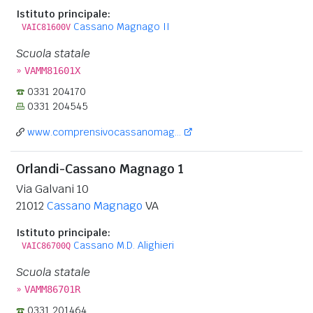
Istituto principale:
Cassano Magnago II
VAIC81600V
Scuola statale
»
VAMM81601X
0331 204170
0331 204545
www.comprensivocassanomag...
Orlandi-Cassano Magnago 1
Via Galvani 10
21012
Cassano Magnago
VA
Istituto principale:
Cassano M.D. Alighieri
VAIC86700Q
Scuola statale
»
VAMM86701R
0331 201464