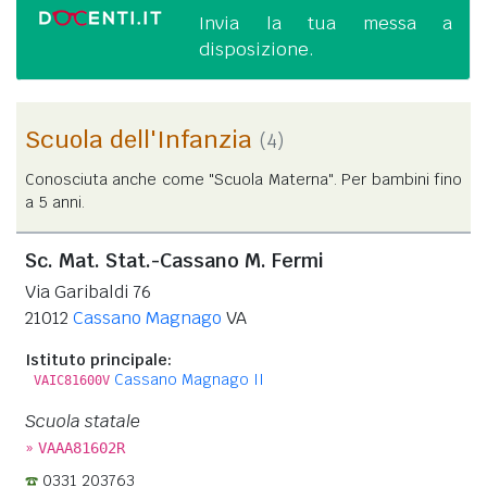
Invia la tua messa a
disposizione.
Scuola dell'Infanzia
(4)
Conosciuta anche come "Scuola Materna". Per bambini fino
a 5 anni.
Sc. Mat. Stat.-Cassano M. Fermi
Via Garibaldi 76
21012
Cassano Magnago
VA
Istituto principale:
Cassano Magnago II
VAIC81600V
Scuola statale
»
VAAA81602R
0331 203763