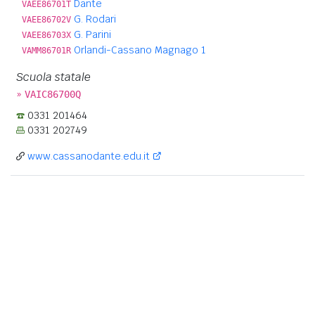
Dante
VAEE86701T
G. Rodari
VAEE86702V
G. Parini
VAEE86703X
Orlandi-Cassano Magnago 1
VAMM86701R
Scuola statale
»
VAIC86700Q
0331 201464
0331 202749
www.cassanodante.edu.it