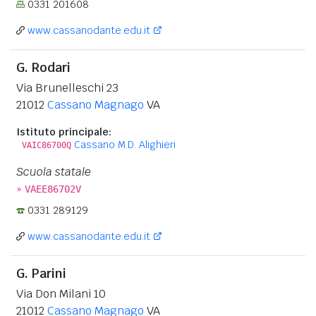
0331 201608
www.cassanodante.edu.it
G. Rodari
Via Brunelleschi 23
21012
Cassano Magnago
VA
Istituto principale:
Cassano M.D. Alighieri
VAIC86700Q
Scuola statale
»
VAEE86702V
0331 289129
www.cassanodante.edu.it
G. Parini
Via Don Milani 10
21012
Cassano Magnago
VA