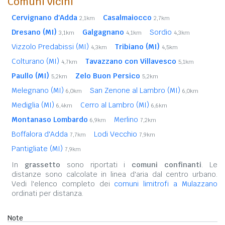
Comuni vicini
Cervignano d'Adda
Casalmaiocco
2,1km
2,7km
Dresano (MI)
Galgagnano
Sordio
3,1km
4,1km
4,3km
Vizzolo Predabissi (MI)
Tribiano (MI)
4,3km
4,5km
Colturano (MI)
Tavazzano con Villavesco
4,7km
5,1km
Paullo (MI)
Zelo Buon Persico
5,2km
5,2km
Melegnano (MI)
San Zenone al Lambro (MI)
6,0km
6,0km
Mediglia (MI)
Cerro al Lambro (MI)
6,4km
6,6km
Montanaso Lombardo
Merlino
6,9km
7,2km
Boffalora d'Adda
Lodi Vecchio
7,7km
7,9km
Pantigliate (MI)
7,9km
In
grassetto
sono riportati i
comuni confinanti
. Le
distanze sono calcolate in linea d'aria dal centro urbano.
Vedi l'elenco completo dei
comuni limitrofi a Mulazzano
ordinati per distanza.
Note