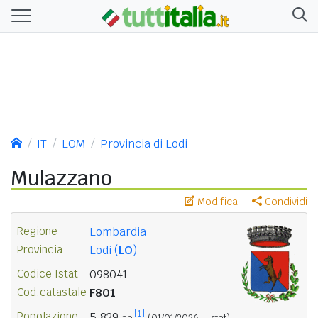
IT
LOM
Provincia di Lodi
Mulazzano
Modifica
Condividi
Regione
Lombardia
Provincia
Lodi (
LO
)
Codice Istat
098041
Cod.catastale
F801
[1]
Popolazione
5.829
ab.
(01/01/2026 - Istat)