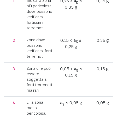
1
Indica la zona
0,25 <
a
≤
0,35 g
g
più pericolosa,
0,35 g
dove possono
verificarsi
fortissimi
terremoti.
2
Zona dove
0,15 <
a
≤
0,25 g
g
possono
0,25 g
verificarsi forti
terremoti.
3
Zona che può
0,05 <
a
≤
0,15 g
g
essere
0,15 g
soggetta a
forti terremoti
ma rari.
4
E' la zona
a
≤ 0,05 g
0,05 g
g
meno
pericolosa,