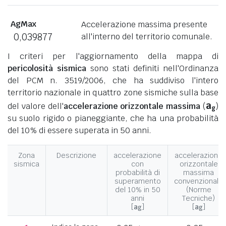
AgMax
Accelerazione massima presente
0,039877
all'interno del territorio comunale.
I criteri per l'aggiornamento della mappa di
pericolosità sismica
sono stati definiti nell'Ordinanza
del PCM n. 3519/2006, che ha suddiviso l'intero
territorio nazionale in quattro zone sismiche sulla base
a
del valore dell'
accelerazione orizzontale massima
(
)
g
su suolo rigido o pianeggiante, che ha una probabilità
del 10% di essere superata in 50 anni.
Zona
Descrizione
accelerazione
accelerazione
sismica
con
orizzontale
probabilità di
massima
superamento
convenzionale
del 10% in 50
(Norme
anni
Tecniche)
[
a
]
[
a
]
g
g