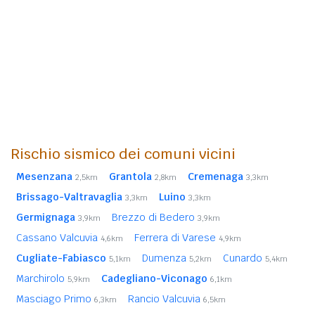
Rischio sismico dei comuni vicini
Mesenzana
Grantola
Cremenaga
2,5km
2,8km
3,3km
Brissago-Valtravaglia
Luino
3,3km
3,3km
Germignaga
Brezzo di Bedero
3,9km
3,9km
Cassano Valcuvia
Ferrera di Varese
4,6km
4,9km
Cugliate-Fabiasco
Dumenza
Cunardo
5,1km
5,2km
5,4km
Marchirolo
Cadegliano-Viconago
5,9km
6,1km
Masciago Primo
Rancio Valcuvia
6,3km
6,5km