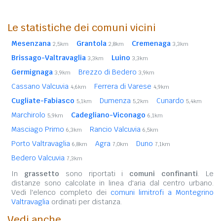
Le statistiche dei comuni vicini
Mesenzana
Grantola
Cremenaga
2,5km
2,8km
3,3km
Brissago-Valtravaglia
Luino
3,3km
3,3km
Germignaga
Brezzo di Bedero
3,9km
3,9km
Cassano Valcuvia
Ferrera di Varese
4,6km
4,9km
Cugliate-Fabiasco
Dumenza
Cunardo
5,1km
5,2km
5,4km
Marchirolo
Cadegliano-Viconago
5,9km
6,1km
Masciago Primo
Rancio Valcuvia
6,3km
6,5km
Porto Valtravaglia
Agra
Duno
6,8km
7,0km
7,1km
Bedero Valcuvia
7,3km
In
grassetto
sono riportati i
comuni confinanti
. Le
distanze sono calcolate in linea d'aria dal centro urbano.
Vedi l'elenco completo dei
comuni limitrofi a Montegrino
Valtravaglia
ordinati per distanza.
Vedi anche