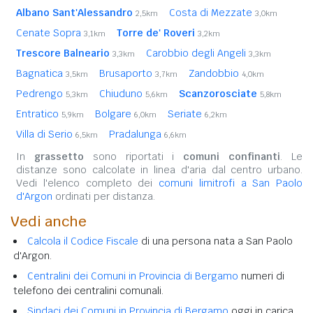
Albano Sant'Alessandro
Costa di Mezzate
2,5km
3,0km
Cenate Sopra
Torre de' Roveri
3,1km
3,2km
Trescore Balneario
Carobbio degli Angeli
3,3km
3,3km
Bagnatica
Brusaporto
Zandobbio
3,5km
3,7km
4,0km
Pedrengo
Chiuduno
Scanzorosciate
5,3km
5,6km
5,8km
Entratico
Bolgare
Seriate
5,9km
6,0km
6,2km
Villa di Serio
Pradalunga
6,5km
6,6km
In
grassetto
sono riportati i
comuni confinanti
. Le
distanze sono calcolate in linea d'aria dal centro urbano.
Vedi l'elenco completo dei
comuni limitrofi a San Paolo
d'Argon
ordinati per distanza.
Vedi anche
Calcola il Codice Fiscale
di una persona nata a San Paolo
d'Argon.
Centralini dei Comuni in Provincia di Bergamo
numeri di
telefono dei centralini comunali.
Sindaci dei Comuni in Provincia di Bergamo
oggi in carica