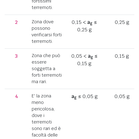
fortissimi
terremoti.
2
Zona dove
0,15 <
a
≤
0,25 g
g
possono
0,25 g
verificarsi forti
terremoti.
3
Zona che può
0,05 <
a
≤
0,15 g
g
essere
0,15 g
soggetta a
forti terremoti
ma rari.
4
E' la zona
a
≤ 0,05 g
0,05 g
g
meno
pericolosa,
dove i
terremoti
sono rari ed è
facoltà delle