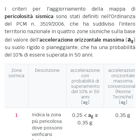
I criteri per l'aggiornamento della mappa di
pericolosità sismica
sono stati definiti nell'Ordinanza
del PCM n. 3519/2006, che ha suddiviso l'intero
territorio nazionale in quattro zone sismiche sulla base
a
del valore dell'
accelerazione orizzontale massima
(
)
g
su suolo rigido o pianeggiante, che ha una probabilità
del 10% di essere superata in 50 anni.
Zona
Descrizione
accelerazione
accelerazione
sismica
con
orizzontale
probabilità di
massima
superamento
convenzionale
del 10% in 50
(Norme
anni
Tecniche)
[
a
]
[
a
]
g
g
1
Indica la zona
0,25 <
a
≤
0,35 g
g
più pericolosa,
0,35 g
dove possono
verificarsi