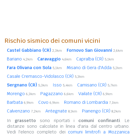
Rischio sismico dei comuni vicini
Castel Gabbiano (CR)
Fornovo San Giovanni
2,3km
2,6km
Bariano
Caravaggio
Capralba (CR)
4,2km
4,6km
5,1km
Fara Olivana con Sola
Misano di Gera d'Adda
5,1km
5,2km
Casale Cremasco-Vidolasco (CR)
5,3km
Sergnano (CR)
Isso
Camisano (CR)
5,3km
5,4km
5,7km
Morengo
Pagazzano
Vailate (CR)
6,3km
6,6km
6,9km
Barbata
Covo
Romano di Lombardia
6,9km
6,9km
7,1km
Calvenzano
Antegnate
Pianengo (CR)
7,2km
8,1km
8,2km
In
grassetto
sono riportati i
comuni confinanti
. Le
distanze sono calcolate in linea d'aria dal centro urbano.
Vedi l'elenco completo dei
comuni limitrofi a Mozzanica