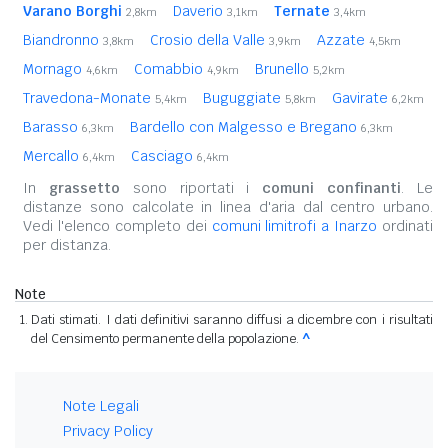
Varano Borghi
Daverio
Ternate
2,8km
3,1km
3,4km
Biandronno
Crosio della Valle
Azzate
3,8km
3,9km
4,5km
Mornago
Comabbio
Brunello
4,6km
4,9km
5,2km
Travedona-Monate
Buguggiate
Gavirate
5,4km
5,8km
6,2km
Barasso
Bardello con Malgesso e Bregano
6,3km
6,3km
Mercallo
Casciago
6,4km
6,4km
In
grassetto
sono riportati i
comuni confinanti
. Le
distanze sono calcolate in linea d'aria dal centro urbano.
Vedi l'elenco completo dei
comuni limitrofi a Inarzo
ordinati
per distanza.
Note
Dati stimati. I dati definitivi saranno diffusi a dicembre con i risultati
del Censimento permanente della popolazione.
^
Note Legali
Privacy Policy