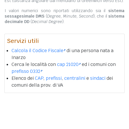
Est (distanza angolare dal meridiano di Greenwich verso Est).
I valori numerici sono riportati utilizzando sia il
sistema
sessagesimale DMS
(
Degree, Minute, Second
), che il
sistema
decimale DD
(
Decimal Degree
).
Servizi utili
Calcola il Codice Fiscale
di una persona nata a
Inarzo
Cerca le località con
cap 21020
ed i comuni con
prefisso 0332
Elenco dei
CAP
,
prefissi
,
centralini
e
sindaci
dei
comuni della prov. di VA