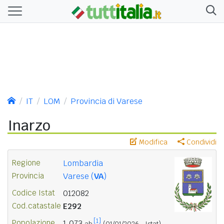
IT
LOM
Provincia di Varese
Inarzo
Modifica
Condividi
Regione
Lombardia
Provincia
Varese (
VA
)
Codice Istat
012082
Cod.catastale
E292
[1]
Popolazione
1.073
ab.
(01/01/2026 - Istat)