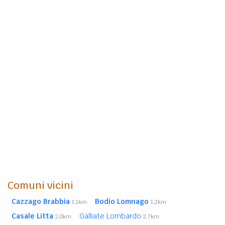
Comuni vicini
Cazzago Brabbia
Bodio Lomnago
1,1km
1,2km
Casale Litta
Galliate Lombardo
2,0km
2,7km