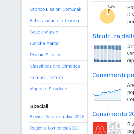
Po
Storico Elezioni Comunali
Di
Fatturazione elettronica
per
Scuole Marzio
Struttura dell
Banche Marzio
St
vec
Rischio Sismico
di
Classificazione Climatica
Censimenti po
Comuni Limitrofi
An
Mappa e Stradario
po
Ce
Speciali
Censimento 2
Elezioni Amministrative 2026
Ri
Regionali Lombardia 2023
po