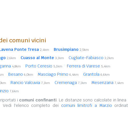
 dei comuni vicini
Lavena Ponte Tresa
Brusimpiano
2,4km
2,5km
ago
Cuasso al Monte
Cugliate-Fabiasco
2,6km
3,1km
3,2km
lganna
Porto Ceresio
Ferrera di Varese
4,8km
5,1km
5,4km
Besano
Masciago Primo
Grantola
7km
6,0km
6,4km
6,6km
Rancio Valcuvia
Cremenaga
Mesenzana
,0km
7,1km
7,1km
7,4km
inzio
7,6km
iportati i
comuni confinanti
. Le distanze sono calcolate in linea 
. Vedi l'elenco completo dei
comuni limitrofi a Marzio
ordinat