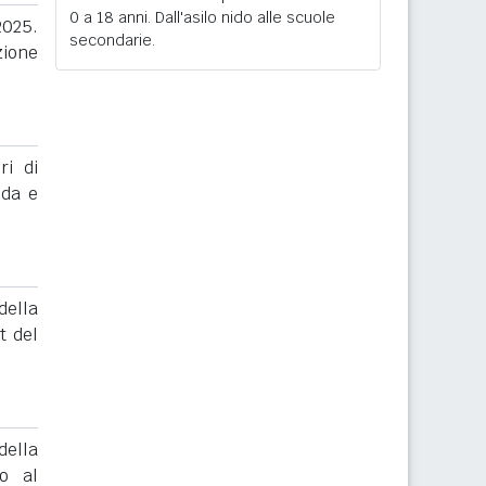
0 a 18 anni. Dall'asilo nido alle scuole
2025.
secondarie.
zione
ri di
nda e
ella
t del
ella
to al