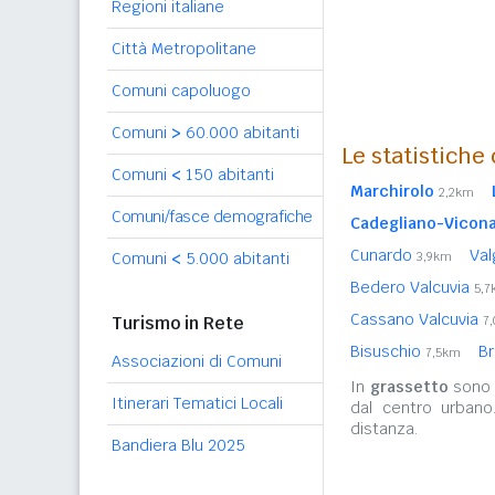
Regioni italiane
Città Metropolitane
Comuni capoluogo
Comuni
>
60.000 abitanti
Le statistiche
Comuni
<
150 abitanti
Marchirolo
2,2km
Comuni/fasce demografiche
Cadegliano-Vicon
Cunardo
Va
Comuni
<
5.000 abitanti
3,9km
Bedero Valcuvia
5,
Cassano Valcuvia
Turismo in Rete
7
Bisuschio
Br
7,5km
Associazioni di Comuni
In
grassetto
sono r
Itinerari Tematici Locali
dal centro urbano
distanza.
Bandiera Blu 2025