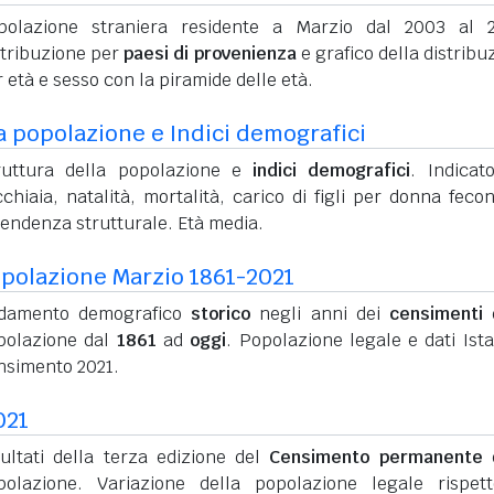
polazione straniera residente a Marzio dal 2003 al 
stribuzione per
paesi di provenienza
e grafico della distribu
 età e sesso con la piramide delle età.
a popolazione e Indici demografici
ruttura della popolazione e
indici demografici
. Indicato
chiaia, natalità, mortalità, carico di figli per donna feco
pendenza strutturale. Età media.
polazione Marzio 1861-2021
damento demografico
storico
negli anni dei
censimenti
d
polazione dal
1861
ad
oggi
. Popolazione legale e dati Ista
nsimento 2021.
021
sultati della terza edizione del
Censimento permanente
d
polazione. Variazione della popolazione legale rispet