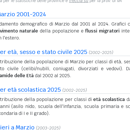
na per le statistiche delle province e
freccia su
per la prov. di VA
arzio 2001-2024
damento demografico di Marzio dal 2001 al 2024. Grafici c
vimento naturale
della popolazione e
flussi migratori
inte
 l'estero.
r età, sesso e stato civile 2025
(2002-2025)
tribuzione della popolazione di Marzio per classi di età, se
to civile (celibi/nubili, coniugati, divorziati e vedovi). D
ramide delle Età
dal 2002 al 2025.
er età scolastica 2025
(2002-2025)
tribuzione della popolazione per classi di
età scolastica
da
anni (asilo nido, scuola dell'infanzia, scuola primaria e s
ondaria di I e II grado).
ieri a Marzio
(2003-2025)