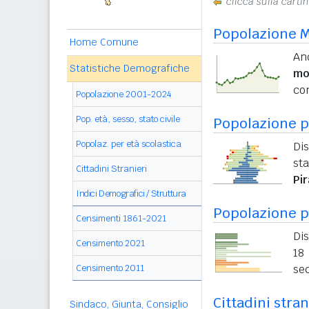
clicca sulla carti
Popolazione M
Home Comune
An
Statistiche Demografiche
mo
con
Popolazione 2001-2024
Pop. età, sesso, stato civile
Popolazione pe
Popolaz. per età scolastica
Dis
sta
Cittadini Stranieri
Pi
Indici Demografici / Struttura
Popolazione p
Censimenti 1861-2021
Dis
Censimento 2021
18 
Censimento 2011
sec
Cittadini stran
Sindaco, Giunta, Consiglio