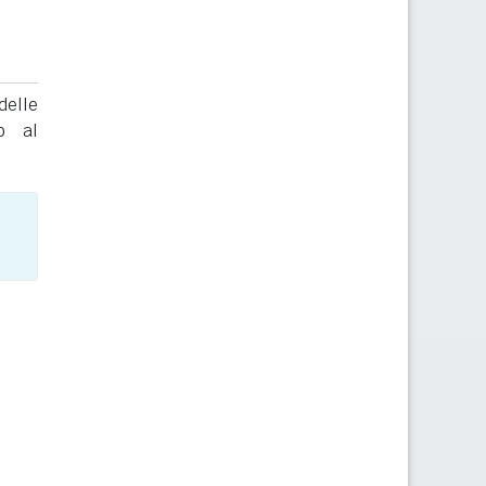
delle
to al