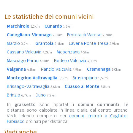
Le statistiche dei comuni vicini
Marchirolo
Cunardo
1,2km
1,5km
Cadegliano-Viconago
Ferrera di Varese
2,5km
2,7km
Marzio
Grantola
Lavena Ponte Tresa
3,2km
3,4km
3,9km
Cassano Valcuvia
Mesenzana
4,2km
4,2km
Masciago Primo
Bedero Valcuvia
4,2km
4,3km
Valganna
Rancio Valcuvia
Cremenaga
4,8km
4,9km
5,0km
Montegrino Valtravaglia
Brusimpiano
5,1km
5,5km
Brissago-Valtravaglia
Cuasso al Monte
5,6km
5,8km
Brinzio
Duno
6,7km
7,2km
In
grassetto
sono riportati i
comuni confinanti
. Le
distanze sono calcolate in linea d'aria dal centro urbano.
Vedi l'elenco completo dei
comuni limitrofi a Cugliate-
Fabiasco
ordinati per distanza.
Vedi anche