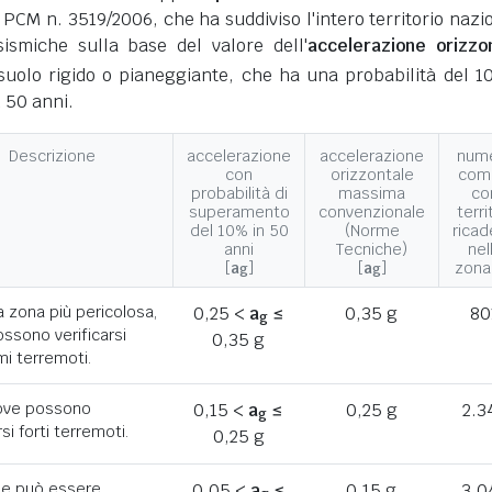
 PCM n. 3519/2006, che ha suddiviso l'intero territorio nazi
ismiche sulla base del valore dell'
accelerazione orizzo
suolo rigido o pianeggiante, che ha una probabilità del 1
 50 anni.
Descrizione
accelerazione
accelerazione
num
con
orizzontale
com
probabilità di
massima
co
superamento
convenzionale
terri
del 10% in 50
(Norme
ricad
anni
Tecniche)
nel
[
a
]
[
a
]
zona
g
g
a zona più pericolosa,
0,25 <
a
≤
0,35 g
80
g
ssono verificarsi
0,35 g
mi terremoti.
ove possono
0,15 <
a
≤
0,25 g
2.3
g
rsi forti terremoti.
0,25 g
he può essere
0,05 <
a
≤
0,15 g
3.0