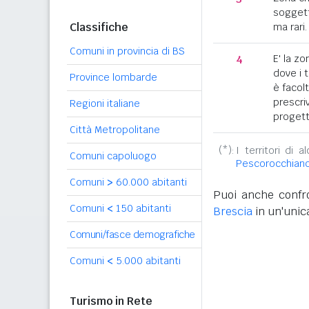
soggett
Classifiche
ma rari.
Comuni in provincia di BS
4
E' la z
dove i 
Province lombarde
è facol
prescriv
Regioni italiane
progett
Città Metropolitane
(*):
I territori di 
Comuni capoluogo
Pescorocchian
Comuni
>
60.000 abitanti
Puoi anche confro
Comuni
<
150 abitanti
Brescia
in un'unica
Comuni/fasce demografiche
Comuni
<
5.000 abitanti
Turismo in Rete