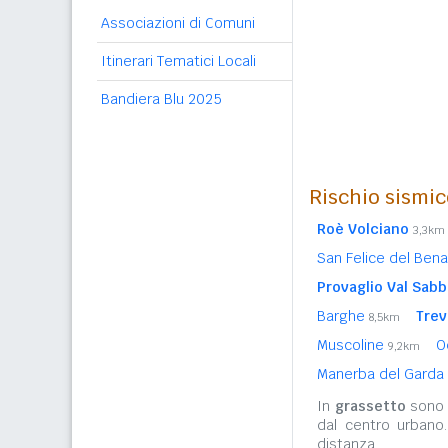
Associazioni di Comuni
Itinerari Tematici Locali
Bandiera Blu 2025
Rischio sismic
Roè Volciano
3,3km
San Felice del Ben
Provaglio Val Sabb
Barghe
Trev
8,5km
Muscoline
O
9,2km
Manerba del Garda
In
grassetto
sono r
dal centro urbano
distanza.