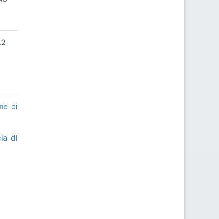
12
ne di
ia di