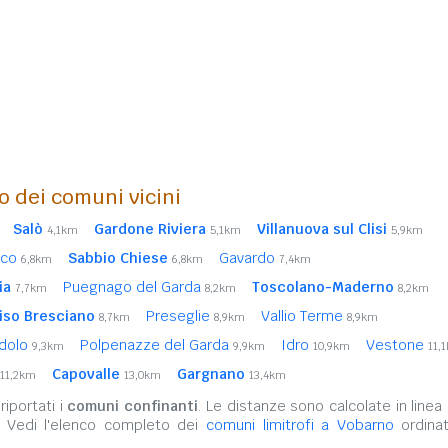
o dei comuni vicini
Salò
Gardone Riviera
Villanuova sul Clisi
4,1km
5,1km
5,9km
aco
Sabbio Chiese
Gavardo
6,8km
6,8km
7,4km
ia
Puegnago del Garda
Toscolano-Maderno
7,7km
8,2km
8,2km
iso Bresciano
Preseglie
Vallio Terme
8,7km
8,9km
8,9km
dolo
Polpenazze del Garda
Idro
Vestone
9,3km
9,9km
10,9km
11,
Capovalle
Gargnano
11,2km
13,0km
13,4km
iportati i
comuni confinanti
. Le distanze sono calcolate in linea 
. Vedi l'elenco completo dei
comuni limitrofi a Vobarno
ordinat