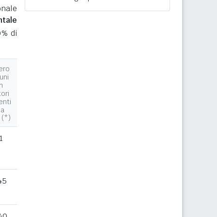
onale
ntale
0% di
ero
uni
n
tori
enti
la
 (*)
1
45
40