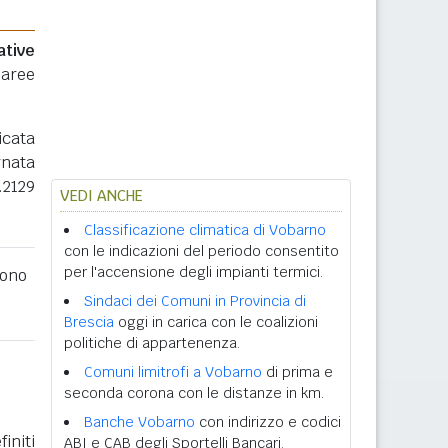
ative
 aree
icata
rnata
.2129
VEDI ANCHE
Classificazione climatica di Vobarno
con le indicazioni del periodo consentito
per l'accensione degli impianti termici.
ono
Sindaci dei Comuni in Provincia di
Brescia
oggi in carica con le coalizioni
politiche di appartenenza.
Comuni limitrofi a Vobarno
di prima e
seconda corona con le distanze in km.
Banche Vobarno
con indirizzo e codici
initi
ABI e CAB degli Sportelli Bancari.