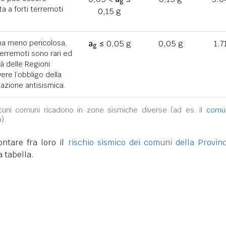
g
a a forti terremoti
0,15 g
ona meno pericolosa,
a
≤ 0,05 g
0,05 g
1.7
g
terremoti sono rari ed
tà delle Regioni
ere l’obbligo della
azione antisismica.
alcuni comuni ricadono in zone sismiche diverse (ad es. il
comu
o
).
ntare fra loro il
rischio sismico dei comuni della Provinc
 tabella.