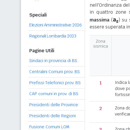
nell'Ordinanza del
in quattro zone s
Speciali
a
massima
(
) su 
g
Elezioni Amministrative 2026
essere superata in
Regionali Lombardia 2023
Zona
sismica
Pagine Utili
Sindaci in provincia di BS
Centralini Comuni prov. BS
1
Indica l
Prefissi Telefonici prov. BS
dove po
CAP comuni in prov. di BS
fortissi
Presidenti delle Province
2
Zona d
verifica
Presidenti delle Regioni
Fusione Comuni LOM
3
Zona c