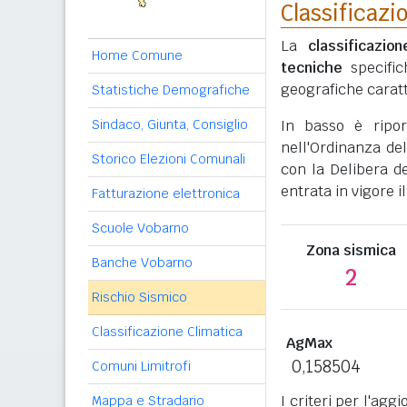
Classificazi
La
classificazio
Home Comune
tecniche
specific
geografiche caratt
Statistiche Demografiche
Sindaco, Giunta, Consiglio
In basso è ripo
nell'Ordinanza del
Storico Elezioni Comunali
con la Delibera de
entrata in vigore il
Fatturazione elettronica
Scuole Vobarno
Zona sismica
Banche Vobarno
2
Rischio Sismico
Classificazione Climatica
AgMax
0,158504
Comuni Limitrofi
I criteri per l'ag
Mappa e Stradario