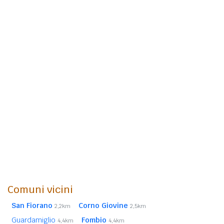
Comuni vicini
San Fiorano
Corno Giovine
2,2km
2,5km
Guardamiglio
Fombio
4,4km
4,4km