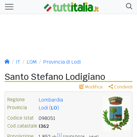
IT
LOM
Provincia di Lodi
Santo Stefano Lodigiano
Modifica
Condividi
Regione
Lombardia
Provincia
Lodi (
LO
)
Codice Istat
098051
Cod.catastale
I362
[1]
Popolazione
1.852
ab.
(01/01/2026 - Istat)