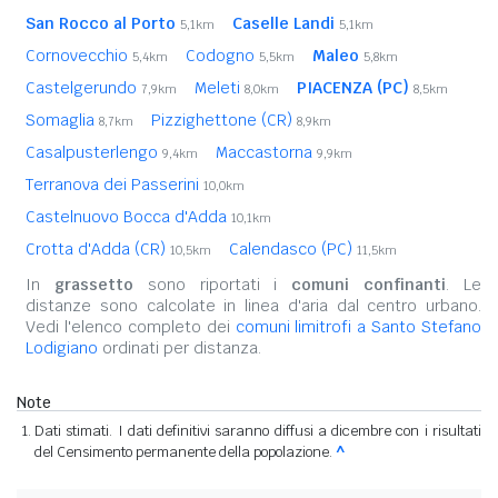
San Rocco al Porto
Caselle Landi
5,1km
5,1km
Cornovecchio
Codogno
Maleo
5,4km
5,5km
5,8km
Castelgerundo
Meleti
PIACENZA (PC)
7,9km
8,0km
8,5km
Somaglia
Pizzighettone (CR)
8,7km
8,9km
Casalpusterlengo
Maccastorna
9,4km
9,9km
Terranova dei Passerini
10,0km
Castelnuovo Bocca d'Adda
10,1km
Crotta d'Adda (CR)
Calendasco (PC)
10,5km
11,5km
In
grassetto
sono riportati i
comuni confinanti
. Le
distanze sono calcolate in linea d'aria dal centro urbano.
Vedi l'elenco completo dei
comuni limitrofi a Santo Stefano
Lodigiano
ordinati per distanza.
Note
Dati stimati. I dati definitivi saranno diffusi a dicembre con i risultati
del Censimento permanente della popolazione.
^