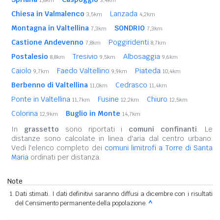
1,8km
3,4km
Chiesa in Valmalenco
Lanzada
3,5km
4,2km
Montagna in Valtellina
SONDRIO
7,3km
7,3km
Castione Andevenno
Poggiridenti
7,8km
8,7km
Postalesio
Tresivio
Albosaggia
8,8km
9,5km
9,6km
Caiolo
Faedo Valtellino
Piateda
9,7km
9,9km
10,4km
Berbenno di Valtellina
Cedrasco
11,0km
11,4km
Ponte in Valtellina
Fusine
Chiuro
11,7km
12,2km
12,5km
Colorina
Buglio in Monte
12,9km
14,7km
In
grassetto
sono riportati i
comuni confinanti
. Le
distanze sono calcolate in linea d'aria dal centro urbano.
Vedi l'elenco completo dei
comuni limitrofi a Torre di Santa
Maria
ordinati per distanza.
Note
Dati stimati. I dati definitivi saranno diffusi a dicembre con i risultati
del Censimento permanente della popolazione.
^