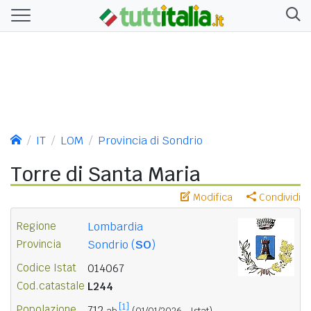
IT
LOM
Provincia di Sondrio
Torre di Santa Maria
Modifica
Condividi
Regione
Lombardia
Provincia
Sondrio (
SO
)
Codice Istat
014067
Cod.catastale
L244
[1]
Popolazione
712
ab.
(01/01/2026 - Istat)