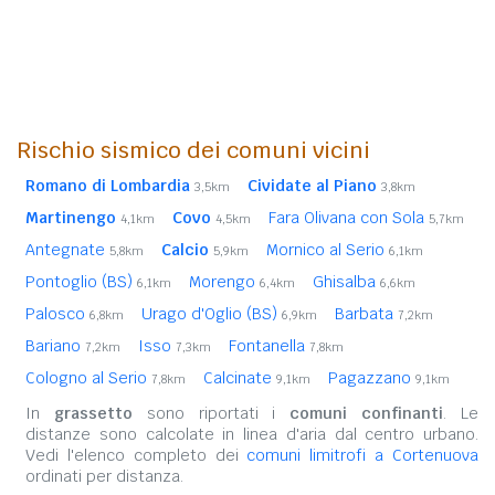
Rischio sismico dei comuni vicini
Romano di Lombardia
Cividate al Piano
3,5km
3,8km
Martinengo
Covo
Fara Olivana con Sola
4,1km
4,5km
5,7km
Antegnate
Calcio
Mornico al Serio
5,8km
5,9km
6,1km
Pontoglio (BS)
Morengo
Ghisalba
6,1km
6,4km
6,6km
Palosco
Urago d'Oglio (BS)
Barbata
6,8km
6,9km
7,2km
Bariano
Isso
Fontanella
7,2km
7,3km
7,8km
Cologno al Serio
Calcinate
Pagazzano
7,8km
9,1km
9,1km
In
grassetto
sono riportati i
comuni confinanti
. Le
distanze sono calcolate in linea d'aria dal centro urbano.
Vedi l'elenco completo dei
comuni limitrofi a Cortenuova
ordinati per distanza.