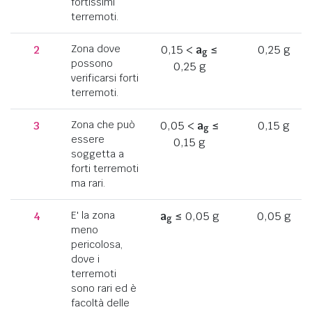
fortissimi
terremoti.
2
Zona dove
0,15 <
a
≤
0,25 g
g
possono
0,25 g
verificarsi forti
terremoti.
3
Zona che può
0,05 <
a
≤
0,15 g
g
essere
0,15 g
soggetta a
forti terremoti
ma rari.
4
E' la zona
a
≤ 0,05 g
0,05 g
g
meno
pericolosa,
dove i
terremoti
sono rari ed è
facoltà delle