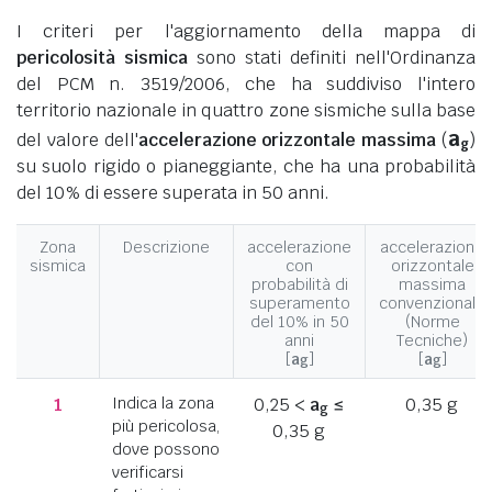
I criteri per l'aggiornamento della mappa di
pericolosità sismica
sono stati definiti nell'Ordinanza
del PCM n. 3519/2006, che ha suddiviso l'intero
territorio nazionale in quattro zone sismiche sulla base
a
del valore dell'
accelerazione orizzontale massima
(
)
g
su suolo rigido o pianeggiante, che ha una probabilità
del 10% di essere superata in 50 anni.
Zona
Descrizione
accelerazione
accelerazione
sismica
con
orizzontale
probabilità di
massima
superamento
convenzionale
del 10% in 50
(Norme
anni
Tecniche)
[
a
]
[
a
]
g
g
1
Indica la zona
0,25 <
a
≤
0,35 g
g
più pericolosa,
0,35 g
dove possono
verificarsi