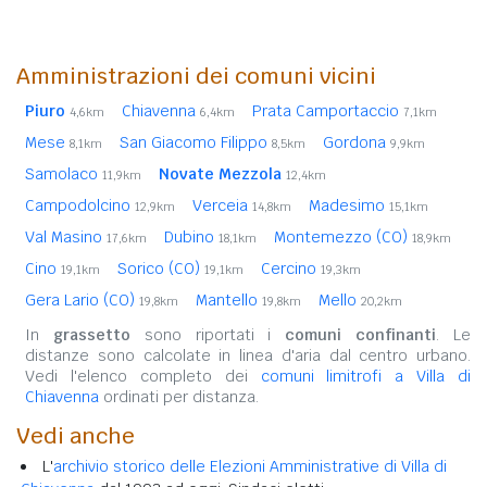
Amministrazioni dei comuni vicini
Piuro
Chiavenna
Prata Camportaccio
4,6km
6,4km
7,1km
Mese
San Giacomo Filippo
Gordona
8,1km
8,5km
9,9km
Samolaco
Novate Mezzola
11,9km
12,4km
Campodolcino
Verceia
Madesimo
12,9km
14,8km
15,1km
Val Masino
Dubino
Montemezzo (CO)
17,6km
18,1km
18,9km
Cino
Sorico (CO)
Cercino
19,1km
19,1km
19,3km
Gera Lario (CO)
Mantello
Mello
19,8km
19,8km
20,2km
In
grassetto
sono riportati i
comuni confinanti
. Le
distanze sono calcolate in linea d'aria dal centro urbano.
Vedi l'elenco completo dei
comuni limitrofi a Villa di
Chiavenna
ordinati per distanza.
Vedi anche
L'
archivio storico delle Elezioni Amministrative di Villa di