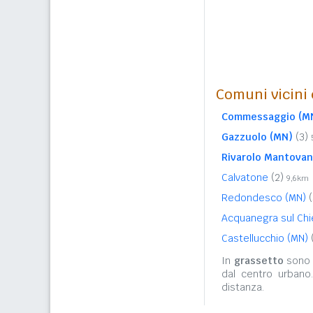
Comuni vicini c
Commessaggio (M
Gazzuolo (MN)
(3)
Rivarolo Mantovan
Calvatone
(2)
9,6km
Redondesco (MN)
(
Acquanegra sul Ch
Castellucchio (MN)
In
grassetto
sono r
dal centro urbano
distanza.