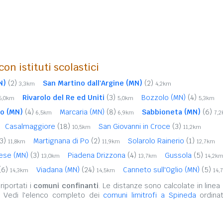
on istituti scolastici
N)
(2)
San Martino dall'Argine (MN)
(2)
3,3km
4,2km
Rivarolo del Re ed Uniti
(3)
Bozzolo (MN)
(4)
5,0km
5,0km
5,3km
o (MN)
(4)
Marcaria (MN)
(8)
Sabbioneta (MN)
(6)
6,5km
6,9km
7,
Casalmaggiore
(18)
San Giovanni in Croce
(3)
10,5km
11,2km
3)
Martignana di Po
(2)
Solarolo Rainerio
(1)
11,8km
11,9km
12,7km
iese (MN)
(3)
Piadena Drizzona
(4)
Gussola
(5)
13,0km
13,7km
14,2k
(6)
Viadana (MN)
(24)
Canneto sull'Oglio (MN)
(5)
14,3km
14,5km
14,
iportati i
comuni confinanti
. Le distanze sono calcolate in linea 
. Vedi l'elenco completo dei
comuni limitrofi a Spineda
ordinat