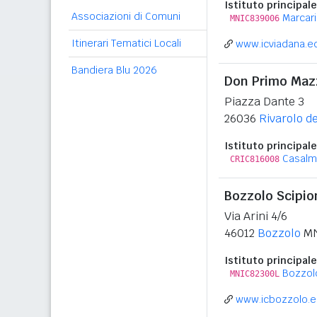
Istituto principale
Associazioni di Comuni
Marcar
MNIC839006
Itinerari Tematici Locali
www.icviadana.ed
Bandiera Blu 2026
Don Primo Mazz
Piazza Dante 3
26036
Rivarolo de
Istituto principale
Casalm
CRIC816008
Bozzolo Scipi
Via Arini 4/6
46012
Bozzolo
M
Istituto principale
Bozzol
MNIC82300L
www.icbozzolo.ed