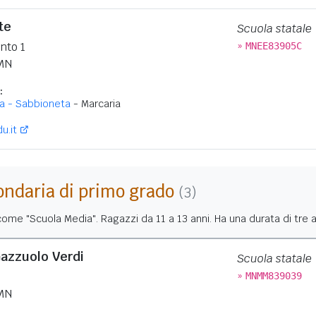
te
Scuola statale
»
nto 1
MNEE83905C
MN
:
ia - Sabbioneta
- Marcaria
u.it
ondaria di primo grado
(3)
me "Scuola Media". Ragazzi da 11 a 13 anni. Ha una durata di tre a
azzuolo Verdi
Scuola statale
»
MNMM839039
MN