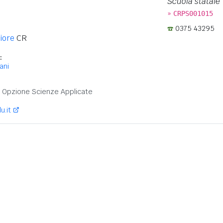
Scuola statale
»
CRPS001015
0375 43295
iore
CR
:
ani
:
 - Opzione Scienze Applicate
u.it