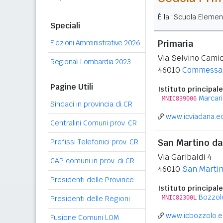
È la "Scuola Elemen
Speciali
Primaria
Elezioni Amministrative 2026
Via Selvino Camic
Regionali Lombardia 2023
46010
Commessa
Pagine Utili
Istituto principale
Marcar
MNIC839006
Sindaci in provincia di CR
www.icviadana.ed
Centralini Comuni prov. CR
San Martino da
Prefissi Telefonici prov. CR
Via Garibaldi 4
CAP comuni in prov. di CR
46010
San Martin
Presidenti delle Province
Istituto principale
Bozzol
Presidenti delle Regioni
MNIC82300L
www.icbozzolo.ed
Fusione Comuni LOM