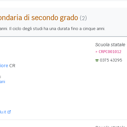
ondaria di secondo grado
(2)
nni. Il ciclo degli studi ha una durata fino a cinque anni.
Scuola statale
»
CRPC001012
0375 43295
iore
CR
:
ani
:
u.it