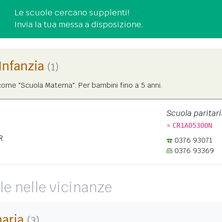
Le scuole cercano supplenti!
Invia la tua messa a disposizione.
'Infanzia
(1)
ome "Scuola Materna". Per bambini fino a 5 anni.
Scuola paritari
»
CR1A05300N
R
0376 93071
0376 93369
le nelle vicinanze
maria
(3)