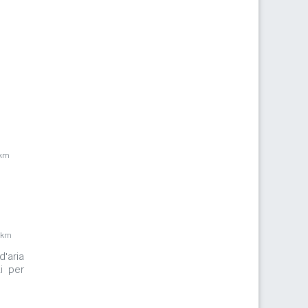
2km
m
7km
d'aria
i per