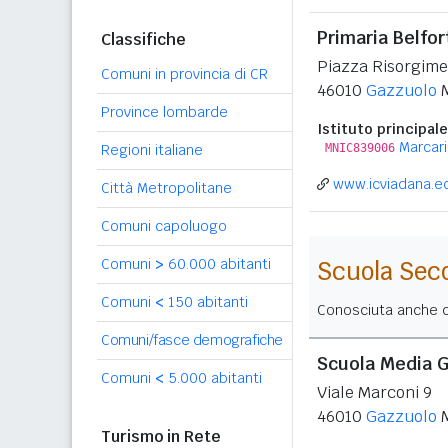
Primaria Belfor
Classifiche
Piazza Risorgime
Comuni in provincia di CR
46010
Gazzuolo
Province lombarde
Istituto principale
Marcar
Regioni italiane
MNIC839006
www.icviadana.ed
Città Metropolitane
Comuni capoluogo
Comuni
>
60.000 abitanti
Scuola Sec
Comuni
<
150 abitanti
Conosciuta anche co
Comuni/fasce demografiche
Scuola Media G
Comuni
<
5.000 abitanti
Viale Marconi 9
46010
Gazzuolo
Turismo in Rete