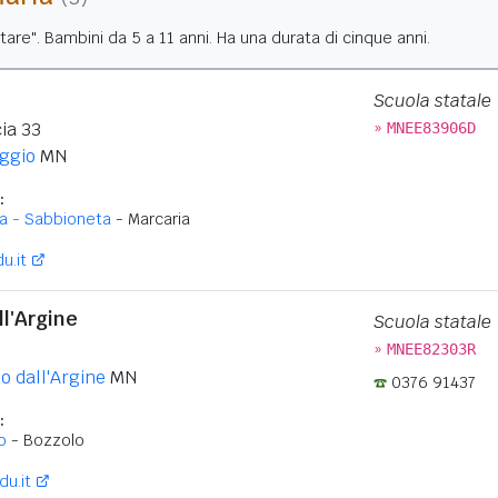
tare". Bambini da 5 a 11 anni. Ha una durata di cinque anni.
Scuola statale
»
ia 33
MNEE83906D
ggio
MN
:
ia - Sabbioneta
- Marcaria
u.it
ll'Argine
Scuola statale
»
MNEE82303R
o dall'Argine
MN
0376 91437
:
o
- Bozzolo
u.it