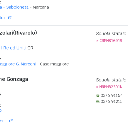
:
ia - Sabbioneta
- Marcaria
u.it
olari(Rivarolo)
Scuola statale
»
CRMM816019
l Re ed Uniti
CR
:
aggiore G. Marconi
- Casalmaggiore
one Gonzaga
Scuola statale
»
MNMM82301N
N
0376 91154
0376 91215
:
o
u.it