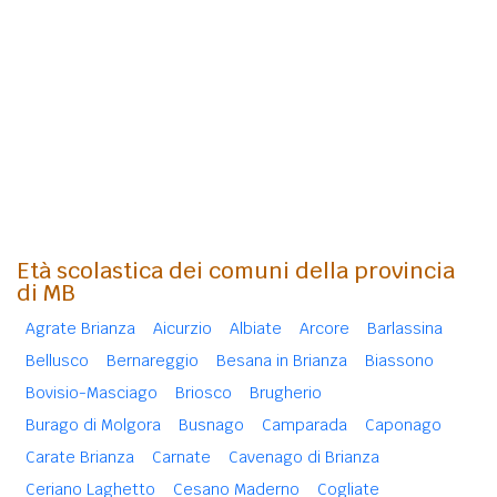
Età scolastica dei comuni della provincia
di MB
Agrate Brianza
Aicurzio
Albiate
Arcore
Barlassina
Bellusco
Bernareggio
Besana in Brianza
Biassono
Bovisio-Masciago
Briosco
Brugherio
Burago di Molgora
Busnago
Camparada
Caponago
Carate Brianza
Carnate
Cavenago di Brianza
Ceriano Laghetto
Cesano Maderno
Cogliate