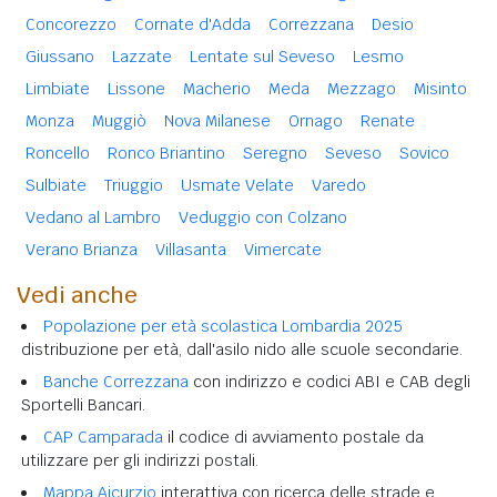
Concorezzo
Cornate d'Adda
Correzzana
Desio
Giussano
Lazzate
Lentate sul Seveso
Lesmo
Limbiate
Lissone
Macherio
Meda
Mezzago
Misinto
Monza
Muggiò
Nova Milanese
Ornago
Renate
Roncello
Ronco Briantino
Seregno
Seveso
Sovico
Sulbiate
Triuggio
Usmate Velate
Varedo
Vedano al Lambro
Veduggio con Colzano
Verano Brianza
Villasanta
Vimercate
Vedi anche
Popolazione per età scolastica Lombardia 2025
distribuzione per età, dall'asilo nido alle scuole secondarie.
Banche Correzzana
con indirizzo e codici ABI e CAB degli
Sportelli Bancari.
CAP Camparada
il codice di avviamento postale da
utilizzare per gli indirizzi postali.
Mappa Aicurzio
interattiva con ricerca delle strade e