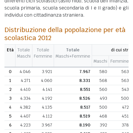
differenti cicli scolastici (asilo nido, scuola dell'infanzia,
scuola primaria, scuola secondaria di I e II grado) e gli
individui con cittadinanza straniera.
Distribuzione della popolazione per età
scolastica 2012
Età
Totale
Totale
Totale
di cui stran
Maschi
Femmine
Maschi+Femmine
Maschi
Femmine
0
4.046
3.921
7.967
580
563
1
4.271
4.060
8.331
568
563
2
4.410
4.141
8.551
560
543
3
4.334
4.192
8.526
493
500
4
4.382
4.135
8.517
500
472
5
4.407
4.112
8.519
468
451
6
4.223
3.967
8.190
392
378