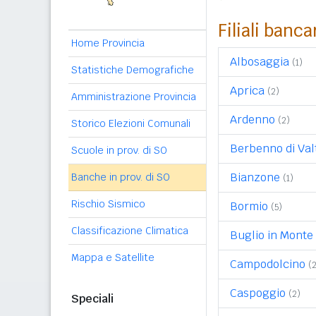
Filiali banca
Home Provincia
Albosaggia
(1)
Statistiche Demografiche
Aprica
(2)
Amministrazione Provincia
Ardenno
(2)
Storico Elezioni Comunali
Berbenno di Val
Scuole in prov. di SO
Bianzone
Banche in prov. di SO
(1)
Rischio Sismico
Bormio
(5)
Classificazione Climatica
Buglio in Monte
Mappa e Satellite
Campodolcino
(
Caspoggio
(2)
Speciali