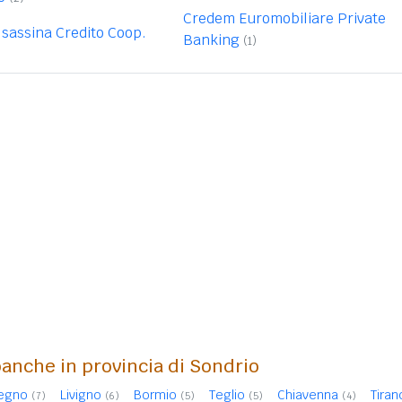
Credem Euromobiliare Private
lsassina Credito Coop.
Banking
(1)
banche in provincia di Sondrio
egno
Livigno
Bormio
Teglio
Chiavenna
Tiran
(7)
(6)
(5)
(5)
(4)