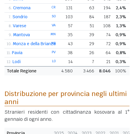
Cremona
CR
131
63
194
2,4%
6.
Sondrio
SO
103
84
187
2,3%
7.
Varese
VA
57
51
108
1,3%
8.
Mantova
MN
35
39
74
0,9%
9.
Monza e della Brianza
MB
43
29
72
0,9%
10.
Pavia
PV
38
26
64
0,8%
11.
Lodi
LO
14
7
21
0,3%
12.
Totale Regione
4.580
3.466
8.046
100%
Distribuzione per provincia negli ultimi
anni
Stranieri residenti con cittadinanza kosovara al 1°
gennaio di ogni anno.
Provincia
2025
2024
2023
2022
2021
2020