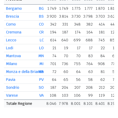
Bergamo
BG
1.749
1.749
1.775
1.777
1.870
1.818
Brescia
BS
3.920
3.814
3.730
3.798
3.703
3.624
Como
CO
342
331
348
382
414
449
Cremona
CR
194
187
174
164
181
129
Lecco
LC
614
640
699
688
745
859
Lodi
LO
21
19
17
17
22
18
Mantova
MN
74
70
70
83
84
65
Milano
MI
701
736
755
764
908
774
Monza e della Brianza
MB
72
60
64
63
81
58
Pavia
PV
64
65
56
58
62
70
Sondrio
SO
187
204
207
208
212
206
Varese
VA
108
103
106
99
119
122
Totale Regione
8.046
7.978
8.001
8.101
8.401
8.192