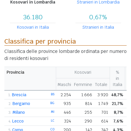
Kosovari in Lombardia
Stranieri in Lombardia
36.180
0,67%
Kosovari in Italia
Stranieri in Italia
Classifica per provincia
Classifica delle province lombarde ordinata per numero
di residenti kosovari
Provincia
Kosovari
%
in
Maschi
Femmine
Totale
Italia
re
Brescia
BS
2.254
1.666
3.920
48,7%
1.
Bergamo
BG
935
814
1.749
21,7%
2.
Milano
MI
446
255
701
8,7%
3.
Lecco
LC
324
290
614
7,6%
4.
Como
CO
200
142
342
4,3%
5.