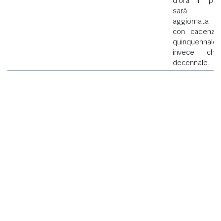
d'ora in poi
sarà
aggiornata
con cadenza
quinquennale
invece che
decennale.