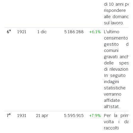
di 10 anni per
rispondere
alle domande
sul lavoro.
6°
1921
1 dic
5.186.288
+6,1%
L'ultimo
censimento
gestito dai
comuni
gravati anche
delle spese
di rilevazione.
In seguito le
indagini
statistiche
verranno
affidate
all'Istat.
7°
1931
21 apr
5.595.915
+7,9%
Per la prima
volta i dati
raccolti