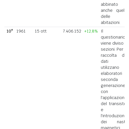
abbinato
anche quello
delle
abitazioni.
10°
1961
15 ott
7.406.152
+12,8%
Il
questionario
viene diviso in
sezioni. Per la
raccolta dei
dati si
utilizzano
elaboratori di
seconda
generazione
con
l'applicazione
del transistor
e
l'introduzione
dei nastri
magnetici.