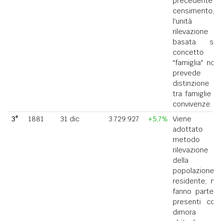
precedente
censimento,
l'unità di
rilevazione
basata sul
concetto di
"famiglia" non
prevede la
distinzione
tra famiglie e
convivenze.
3°
1881
31 dic
3.729.927
+5,7%
Viene
adottato il
metodo di
rilevazione
della
popolazione
residente, ne
fanno parte i
presenti con
dimora