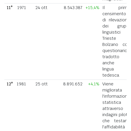
11°
1971
24 ott
8.543.387
+15,4%
Il primo
censimento
di rilevazione
dei gruppi
linguistici di
Trieste e
Bolzano con
questionario
tradotto
anche in
lingua
tedesca.
12°
1981
25 ott
8.891.652
+4,1%
Viene
migliorata
l'informazione
statistica
attraverso
indagini pilota
che testano
l'affidabilità