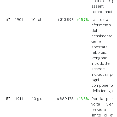
abituale e gli
assenti
temporanei.
4°
1901
10 feb
4.313.893
+15,7%
La data di
riferimento
del
censimento
viene
spostata a
febbraio.
Vengono
introdotte
schede
individuali per
ogni
componente
della famiglia.
5°
1911
10 giu
4.889.178
+13,3%
Per la prima
volta viene
previsto il
limite di età