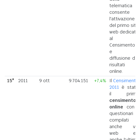
telematica
consente
l'attivazione
del primo sito
web dedicato
al
Censimento
e la
diffusione dei
risultati
online.
15°
2011
9 ott
9.704.151
+7,4%
Il
Censimento
2011
è stato
il primo
censimento
online
con i
questionari
compilati
anche via
web ed
anche l'ultimo