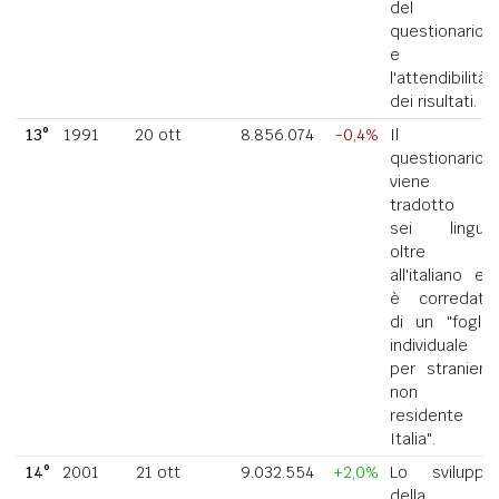
del
questionario
e
l'attendibilità
dei risultati.
13°
1991
20 ott
8.856.074
-0,4%
Il
questionario
viene
tradotto in
sei lingue
oltre
all'italiano ed
è corredato
di un "foglio
individuale
per straniero
non
residente in
Italia".
14°
2001
21 ott
9.032.554
+2,0%
Lo sviluppo
della