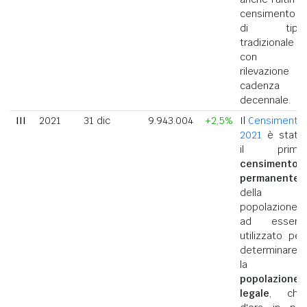
censimento
di tipo
tradizionale
con
rilevazione a
cadenza
decennale.
III
2021
31 dic
9.943.004
+2,5%
Il
Censimento
2021
è stato
il primo
censimento
permanente
della
popolazione
ad essere
utilizzato per
determinare
la
popolazione
legale
, che