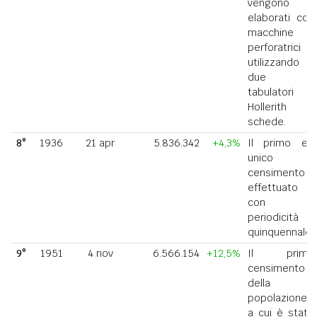
vengono
elaborati con
macchine
perforatrici
utilizzando
due
tabulatori
Hollerith a
schede.
8°
1936
21 apr
5.836.342
+4,3%
Il primo ed
unico
censimento
effettuato
con
periodicità
quinquennale.
9°
1951
4 nov
6.566.154
+12,5%
Il primo
censimento
della
popolazione
a cui è stato