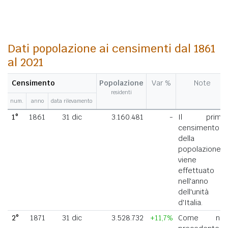
Dati popolazione ai censimenti dal 1861
al 2021
Censimento
Popolazione
Var %
Note
residenti
num.
anno
data rilevamento
1°
1861
31 dic
3.160.481
-
Il primo
censimento
della
popolazione
viene
effettuato
nell'anno
dell'unità
d'Italia.
2°
1871
31 dic
3.528.732
+11,7%
Come nel